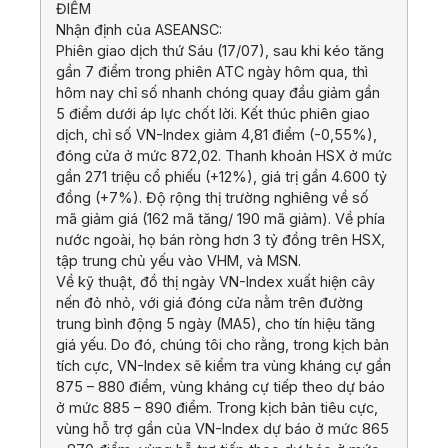
ĐIỂM
Nhận định của ASEANSC:
Phiên giao dịch thứ Sáu (17/07), sau khi kéo tăng
gần 7 điểm trong phiên ATC ngày hôm qua, thì
hôm nay chỉ số nhanh chóng quay đầu giảm gần
5 điểm dưới áp lực chốt lời. Kết thúc phiên giao
dịch, chỉ số VN-Index giảm 4,81 điểm (-0,55%),
đóng cửa ở mức 872,02. Thanh khoản HSX ở mức
gần 271 triệu cổ phiếu (+12%), giá trị gần 4.600 tỷ
đồng (+7%). Độ rộng thị trường nghiêng về số
mã giảm giá (162 mã tăng/ 190 mã giảm). Về phía
nước ngoài, họ bán ròng hơn 3 tỷ đồng trên HSX,
tập trung chủ yếu vào VHM, và MSN.
Về kỹ thuật, đồ thị ngày VN-Index xuất hiện cây
nến đỏ nhỏ, với giá đóng cửa nằm trên đường
trung bình động 5 ngày (MA5), cho tín hiệu tăng
giá yếu. Do đó, chúng tôi cho rằng, trong kịch bản
tích cực, VN-Index sẽ kiểm tra vùng kháng cự gần
875 – 880 điểm, vùng kháng cự tiếp theo dự báo
ở mức 885 – 890 điểm. Trong kịch bản tiêu cực,
vùng hỗ trợ gần của VN-Index dự báo ở mức 865