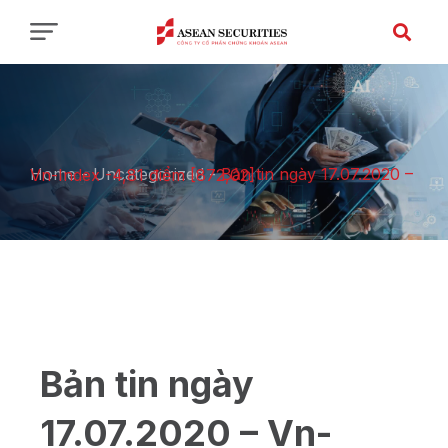
Home
-
Uncategorized
-
Bản tin ngày 17.07.2020 – Vn-Index -4,81 điểm [872,02]
Bản tin ngày
17.07.2020 – Vn-