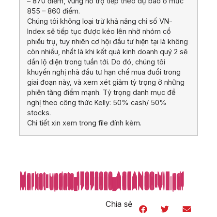
– 870 điểm, vùng hỗ trợ tiếp theo dự báo ở mức
855 – 860 điểm.
Chúng tôi không loại trừ khả năng chỉ số VN-
Index sẽ tiếp tục được kéo lên nhờ nhóm cổ
phiếu trụ, tuy nhiên cơ hội đầu tư hiện tại là không
còn nhiều, nhất là khi kết quả kinh doanh quý 2 sẽ
dần lộ diện trong tuần tới. Do đó, chúng tôi
khuyến nghị nhà đầu tư hạn chế mua đuổi trong
giai đoạn này, và xem xét giảm tỷ trọng ở những
phiên tăng điểm mạnh. Tỷ trọng danh mục đề
nghị theo công thức Kelly: 50% cash/ 50%
stocks.
Chi tiết xin xem trong file đính kèm.
Market-update_17072020_ASEANSC-VIE.pdf
Market-update_17072020_ASEANSC-VIE.pdf
Market-update_17072020_ASEANSC-VIE.pdf
Market-update_17072020_ASEANSC-VIE.pdf
Market-update_17072020_ASEANSC-VIE.pdf
Market-update_17072020_ASEANSC-VIE.pdf
Market-update_17072020_ASEANSC-VIE.pdf
Market-update_17072020_ASEANSC-VIE.pdf
Market-update_17072020_ASEANSC-VIE.pdf
Market-update_17072020_ASEANSC-VIE.pdf
Market-update_17072020_ASEANSC-VIE.pdf
Market-update_17072020_ASEANSC-VIE.pdf
Market-update_17072020_ASEANSC-VIE.pdf
Market-update_17072020_ASEANSC-VIE.pdf
Market-update_17072020_ASEANSC-VIE.pdf
Market-update_17072020_ASEANSC-VIE.pdf
Market-update_17072020_ASEANSC-VIE.pdf
Market-update_17072020_ASEANSC-VIE.pdf
Market-update_17072020_ASEANSC-VIE.pdf
Market-update_17072020_ASEANSC-VIE.pdf
Market-update_17072020_ASEANSC-VIE.pdf
Market-update_17072020_ASEANSC-VIE.pdf
Market-update_17072020_ASEANSC-VIE.pdf
Market-update_17072020_ASEANSC-VIE.pdf
Market-update_17072020_ASEANSC-VIE.pdf
Market-update_17072020_ASEANSC-VIE.pdf
Market-update_17072020_ASEANSC-VIE.pdf
Market-update_17072020_ASEANSC-VIE.pdf
Chia sẻ