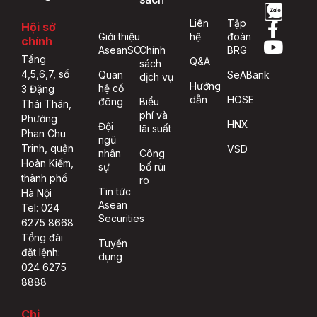
Liên
Tập
Hội sở
Giới thiệu
hệ
đoàn
chính
AseanSC
Chính
BRG
Tầng
Q&A
sách
4,5,6,7, số
Quan
SeABank
dịch vụ
Hướng
hệ cổ
3 Đặng
dẫn
HOSE
đông
Biểu
Thái Thân,
phí và
Phường
HNX
Đội
lãi suất
Phan Chu
ngũ
Trinh, quận
VSD
nhân
Công
Hoàn Kiếm,
sự
bố rủi
thành phố
ro
Tin tức
Hà Nội
Asean
Tel: 024
Securities
6275 8668
Tổng đài
Tuyển
đặt lệnh:
dụng
024 6275
8888
Chi