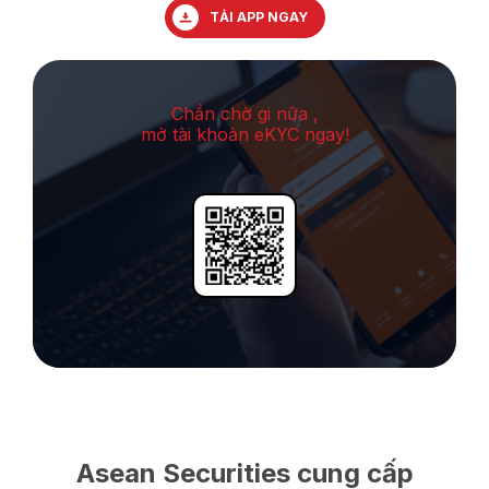
TẢI APP NGAY
Chần chờ gi nữa ,
mở tài khoản eKYC ngay!
Asean Securities cung cấp