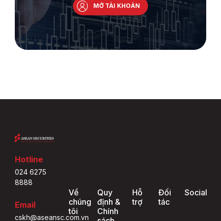
MỞ TÀI KHOẢN
Hotline
024 6275
8888
Về
Quy
Hỗ
Đối
Social
chúng
định &
trợ
tác
Email
tôi
Chính
cskh@aseansc.com.vn
sách