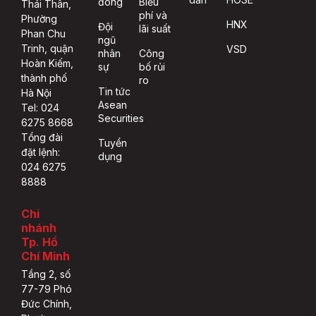
đông
Biểu
Thái Thân,
phí và
Phường
HNX
Đội
lãi suất
Phan Chu
ngũ
Trinh, quận
VSD
nhân
Công
Hoàn Kiếm,
sự
bố rủi
thành phố
ro
Tin tức
Hà Nội
Asean
Tel: 024
Securities
6275 8668
Tổng đài
Tuyển
đặt lệnh:
dụng
024 6275
8888
Chi
nhánh
Tp. Hồ
Chí Minh
Tầng 2, số
77-79 Phó
Đức Chính,