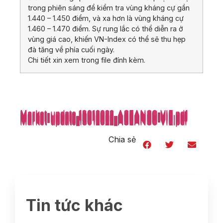
trong phiên sáng để kiểm tra vùng kháng cự gần
1.440 – 1.450 điểm, và xa hơn là vùng kháng cự
1.460 – 1.470 điểm. Sự rung lắc có thể diễn ra ở
vùng giá cao, khiến VN-Index có thể sẽ thu hẹp
đà tăng về phía cuối ngày.
Chi tiết xin xem trong file đính kèm.
Market-update_18012022_ASEANSC-VIE.pdf
Market-update_18012022_ASEANSC-VIE.pdf
Market-update_18012022_ASEANSC-VIE.pdf
Market-update_18012022_ASEANSC-VIE.pdf
Market-update_18012022_ASEANSC-VIE.pdf
Market-update_18012022_ASEANSC-VIE.pdf
Market-update_18012022_ASEANSC-VIE.pdf
Market-update_18012022_ASEANSC-VIE.pdf
Market-update_18012022_ASEANSC-VIE.pdf
Market-update_18012022_ASEANSC-VIE.pdf
Market-update_18012022_ASEANSC-VIE.pdf
Market-update_18012022_ASEANSC-VIE.pdf
Market-update_18012022_ASEANSC-VIE.pdf
Market-update_18012022_ASEANSC-VIE.pdf
Market-update_18012022_ASEANSC-VIE.pdf
Market-update_18012022_ASEANSC-VIE.pdf
Market-update_18012022_ASEANSC-VIE.pdf
Market-update_18012022_ASEANSC-VIE.pdf
Market-update_18012022_ASEANSC-VIE.pdf
Market-update_18012022_ASEANSC-VIE.pdf
Chia sẻ
Tin tức khác