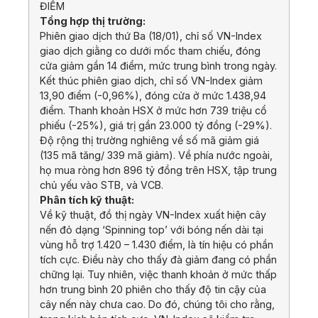
ĐIỂM
Tổng hợp thị trường:
Phiên giao dịch thứ Ba (18/01), chỉ số VN-Index
giao dịch giằng co dưới mốc tham chiếu, đóng
cửa giảm gần 14 điểm, mức trung bình trong ngày.
Kết thúc phiên giao dịch, chỉ số VN-Index giảm
13,90 điểm (-0,96%), đóng cửa ở mức 1.438,94
điểm. Thanh khoản HSX ở mức hơn 739 triệu cổ
phiếu (-25%), giá trị gần 23.000 tỷ đồng (-29%).
Độ rộng thị trường nghiêng về số mã giảm giá
(135 mã tăng/ 339 mã giảm). Về phía nước ngoài,
họ mua ròng hơn 896 tỷ đồng trên HSX, tập trung
chủ yếu vào STB, và VCB.
Phân tích kỹ thuật:
Về kỹ thuật, đồ thị ngày VN-Index xuất hiện cây
nến đỏ dạng ‘Spinning top’ với bóng nến dài tại
vùng hỗ trợ 1.420 – 1.430 điểm, là tín hiệu có phần
tích cực. Điều này cho thấy đà giảm đang có phần
chững lại. Tuy nhiên, việc thanh khoản ở mức thấp
hơn trung bình 20 phiên cho thấy độ tin cậy của
cây nến này chưa cao. Do đó, chúng tôi cho rằng,