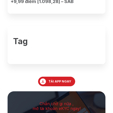
+9,99 điểm [1.098,28] – SAB
Tag
TẢI APP NGAY
Chần chờ gi nữa ,
mở tài khoản eKYC ngay!