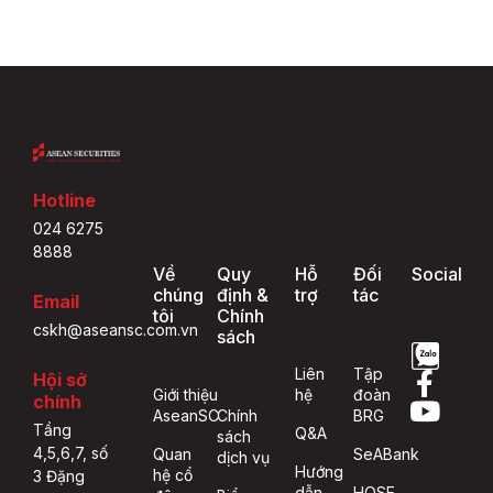
Hotline
024 6275
8888
Về
Quy
Hỗ
Đối
Social
chúng
định &
trợ
tác
Email
tôi
Chính
cskh@aseansc.com.vn
sách
Liên
Tập
Hội sở
Giới thiệu
hệ
đoàn
chính
AseanSC
Chính
BRG
Tầng
Q&A
sách
4,5,6,7, số
Quan
SeABank
dịch vụ
Hướng
hệ cổ
3 Đặng
dẫn
HOSE