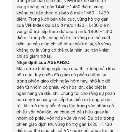
trong kịch bản tích cực, VN-Index sẽ kiểm tra
vùng kháng cự gần 1.440 – 1.450 điểm, vùng
kháng cự tiếp theo dự báo ở mức 1.460 – 1.470
điểm. Trong kịch bản tiêu cực, vùng hỗ trợ gần
của VN-Index dự báo ở mức 1.420 – 1.430 điểm,
vùng hỗ trợ tiếp theo dự báo ở mức 1.400 – 1.410
điểm. Trong đó, vùng hỗ trợ là vùng có thể xuất
hiện lực cầu giúp chỉ số phục hồi trở lại, và vùng
kháng cự là vùng có thể xuất hiện lực bán khiến
chỉ số giảm trở lại.
Nhận định của ASEANSC:
Mặc dù xu hướng ngắn hạn của thị trường vẫn khá
tiêu cực, tuy nhiên đà giảm có phần chững lại
trong phiên giao dịch ngày hôm nay, nhờ lực đỡ
đến từ nhóm cổ phiếu vốn hóa lớn, đặc biệt là
ngân hàng và dầu khí. Chúng tôi cho rằng sự phân
hóa này khả năng sẽ tiếp tục diễn ra trong phiên
tới, khi mà dòng tiền đang tập trung vào nhóm cổ
phiếu vốn hóa lớn, và chưa có dấu hiệu quay lại
nhóm cổ phiếu vốn hóa vừa và nhỏ. Dự báo trong
phiên giao dịch tới, vùng hỗ trợ gần 1.420 – 1.430
điểm có thể giúp chỉ số VN-Index hồi phục trở lại