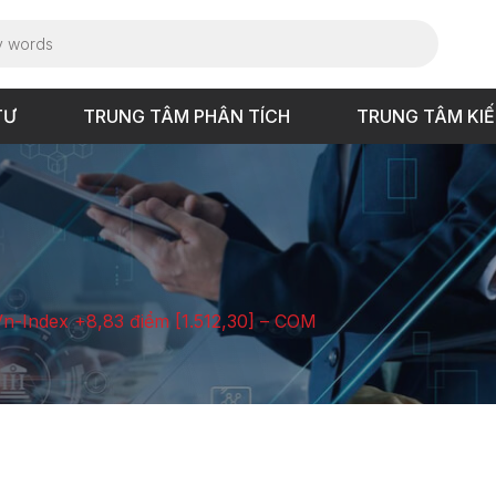
TƯ
TRUNG TÂM PHÂN TÍCH
TRUNG TÂM KI
Vn-Index +8,83 điểm [1.512,30] – COM