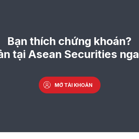
Bạn thích chứng khoán?
ản tại Asean Securities ng
MỞ TÀI KHOẢN