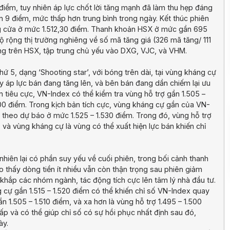
 điểm, tuy nhiên áp lực chốt lời tăng mạnh đã làm thu hẹp đáng
n 9 điểm, mức thấp hơn trung bình trong ngày. Kết thúc phiên
ng cửa ở mức 1.512,30 điểm. Thanh khoản HSX ở mức gần 695
Độ rộng thị trường nghiêng về số mã tăng giá (326 mã tăng/ 111
ng trên HSX, tập trung chủ yếu vào DXG, VJC, và VHM.
hứ 5, dạng ‘Shooting star’, với bóng trên dài, tại vùng kháng cự
thấy áp lực bán đang tăng lên, và bên bán đang dần chiếm lại ưu
ản tiêu cực, VN-Index có thể kiểm tra vùng hỗ trợ gần 1.505 –
500 điểm. Trong kịch bản tích cực, vùng kháng cự gần của VN-
 theo dự báo ở mức 1.525 – 1.530 điểm. Trong đó, vùng hỗ trợ
i, và vùng kháng cự là vùng có thể xuất hiện lực bán khiến chỉ
hiên lại có phần suy yếu về cuối phiên, trong bối cảnh thanh
 thấy dòng tiền ít nhiều vẫn còn thận trọng sau phiên giảm
khắp các nhóm ngành, tác động tích cực lên tâm lý nhà đầu tư.
g cự gần 1.515 – 1.520 điểm có thể khiến chỉ số VN-Index quay
 1.505 – 1.510 điểm, và xa hơn là vùng hỗ trợ 1.495 – 1.500
ấp và có thể giúp chỉ số có sự hồi phục nhất định sau đó,
ày.