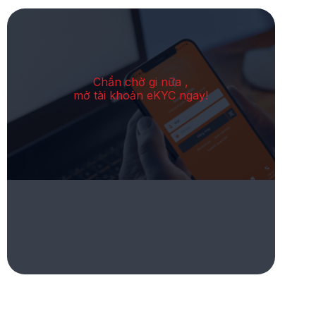
Chần chờ gi nữa ,
mở tài khoản eKYC ngay!