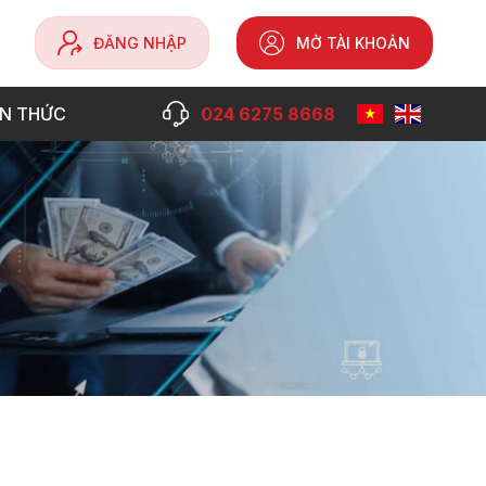
ĐĂNG NHẬP
MỞ TÀI KHOẢN
ẾN THỨC
024 6275 8668