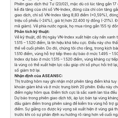
Phiên giao dịch thứ Tư (23/02), mặc dù có lúc tăng gần 17
kể đà tăng của chỉ số VN-Index, đóng cửa chỉ còn tăng gầ
giao dịch, chỉ số VN-Index tăng 8,83 điểm (+0,59%), đó
triệu cổ phiếu (-24%), giá trị hơn 22.400 tỷ đồng (-21%). 
mã giảm). Về phía nước ngoài, họ mua ròng gần 155 tỷ đồ
Phân tích kỹ thuật:
Về kỹ thuật, đồ thị ngày VN-Index xuất hiện cây nến xanh t
1.515 – 1.520 điểm, là tín hiệu khá tiêu cực. Điều này cho 
thế về cuối phiên. Do đó, chúng tôi cho rằng, trong kịch b
1.510 điểm, vùng hỗ trợ tiếp theo dự báo ở mức 1.495 – 1.
Index dự báo ở mức 1.515 – 1.520 điểm, vùng kháng cự tiếp
là vùng có thể xuất hiện lực cầu giúp chỉ số phục hồi trở lạ
số giảm trở lại.
Nhận định của ASEANSC:
Thị trường hôm nay ghi nhận một phiên tăng điểm khá tuy n
khoản giảm khá và ở mức trung bình 20 phiên. Điều này cho
điểm ngày hôm qua. Điểm tích cực là sắc xanh lan tỏa đều 
Dự báo trong phiên giao dịch tới, áp lực bán tại vùng khán
đầu giảm điểm trong phiên sáng để kiểm tra vùng hỗ trợ gần
điểm. Sự giằng co được kỳ vọng sẽ xuất hiện ở vùng giá th
trước khi có sự phân định xu hướng rõ ràng hơn về cuối ng