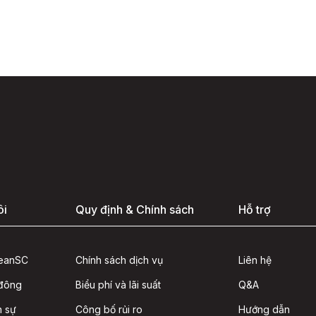
ôi
Quy định & Chính sách
Hỗ trợ
seanSC
Chính sách dịch vụ
Liên hệ
 đông
Biểu phí và lãi suất
Q&A
n sự
Công bố rủi ro
Hướng dẫn