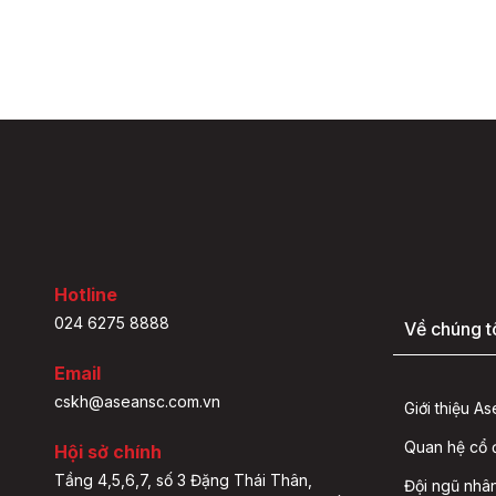
Hotline
024 6275 8888
Về chúng t
Email
cskh@aseansc.com.vn
Giới thiệu A
Quan hệ cổ
Hội sở chính
Tầng 4,5,6,7, số 3 Đặng Thái Thân,
Đội ngũ nhâ