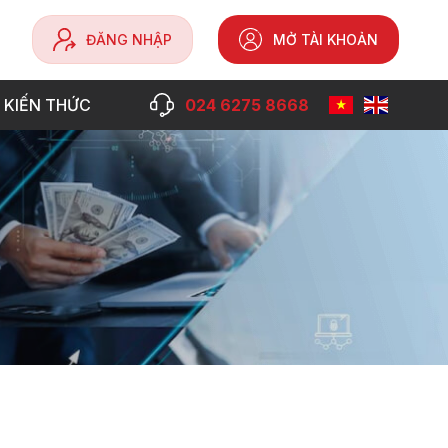
ĐĂNG NHẬP
MỞ TÀI KHOẢN
 KIẾN THỨC
024 6275 8668