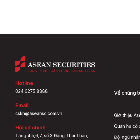
Hotline
024 6275 8888
Về chúng t
Email
cskh@aseansc.com.vn
Giới thiệu A
Quan hệ cổ
Hội sở chính
Tầng 4,5,6,7, số 3 Đặng Thái Thân,
Đội ngũ nhâ