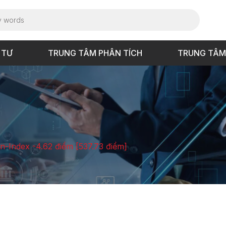
 TƯ
TRUNG TÂM PHÂN TÍCH
TRUNG TÂM
Vn-Index -4.62 điểm [537.73 điểm]