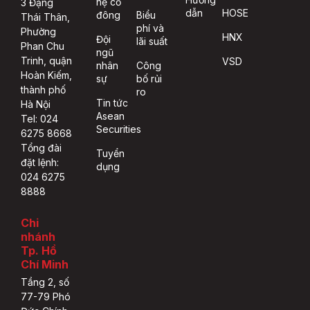
hệ cổ
3 Đặng
dẫn
HOSE
đông
Biểu
Thái Thân,
phí và
Phường
HNX
Đội
lãi suất
Phan Chu
ngũ
Trinh, quận
VSD
nhân
Công
Hoàn Kiếm,
sự
bố rủi
thành phố
ro
Tin tức
Hà Nội
Asean
Tel: 024
Securities
6275 8668
Tổng đài
Tuyển
đặt lệnh:
dụng
024 6275
8888
Chi
nhánh
Tp. Hồ
Chí Minh
Tầng 2, số
77-79 Phó