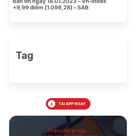
Bản tin ngày 18.01.2023 – Vn-Index
+9,99 điểm [1.098,28] – SAB
Tag
TẢI APP NGAY
Chần chờ gi nữa ,