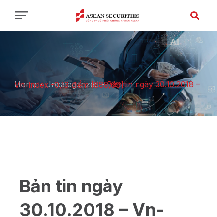
Home
-
Uncategorized
-
Bản tin ngày 30.10.2018 – Vn-Index -0,13 điểm [888,69]
Bản tin ngày
30.10.2018 – Vn-