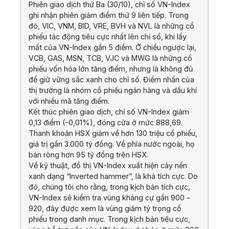
Phiên giao dịch thứ Ba (30/10), chỉ số VN-Index
ghi nhận phiên giảm điểm thứ 9 liên tiếp. Trong
đó, VIC, VNM, BID, VRE, BVH và NVL là những cổ
phiếu tác động tiêu cực nhất lên chỉ số, khi lấy
mất của VN-Index gần 5 điểm. Ở chiều ngược lại,
VCB, GAS, MSN, TCB, VJC và MWG là những cổ
phiếu vốn hóa lớn tăng điểm, nhưng là không đủ
để giữ vững sắc xanh cho chỉ số. Điểm nhấn của
thị trường là nhóm cổ phiếu ngân hàng và dầu khí
với nhiều mã tăng điểm.
Kết thúc phiên giao dịch, chỉ số VN-Index giảm
0,13 điểm (-0,01%), đóng cửa ở mức 888,69.
Thanh khoản HSX giảm về hơn 130 triệu cổ phiếu,
giá trị gần 3.000 tỷ đồng. Về phía nước ngoài, họ
bán ròng hơn 95 tỷ đồng trên HSX.
Về kỹ thuật, đồ thị VN-Index xuất hiện cây nến
xanh dạng “Inverted hammer”, là khá tích cực. Do
đó, chúng tôi cho rằng, trong kịch bản tích cực,
VN-Index sẽ kiểm tra vùng kháng cự gần 900 –
920, đây được xem là vùng giảm tỷ trọng cổ
phiếu trong danh mục. Trong kịch bản tiêu cực,