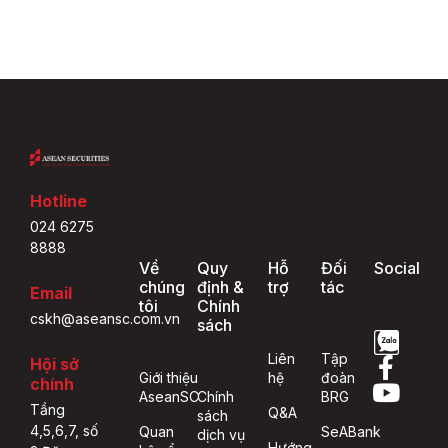
Hotline
024 6275
8888
Về
Quy
Hỗ
Đối
Social
chúng
định &
trợ
tác
Email
tôi
Chính
cskh@aseansc.com.vn
sách
Liên
Tập
Hội sở
Giới thiệu
hệ
đoàn
chính
AseanSC
Chính
BRG
Tầng
Q&A
sách
4,5,6,7, số
Quan
SeABank
dịch vụ
Hướng