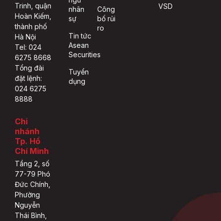
Trinh, quận
VSD
nhân
Công
Hoàn Kiếm,
sự
bố rủi
thành phố
ro
Tin tức
Hà Nội
Asean
Tel: 024
Securities
6275 8668
Tổng đài
Tuyển
đặt lệnh:
dụng
024 6275
8888
Chi
nhánh
Tp. Hồ
Chí Minh
Tầng 2, số
77-79 Phó
Đức Chính,
Phường
Nguyễn
Thái Bình,