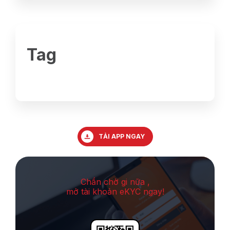
Tag
TẢI APP NGAY
Chần chờ gi nữa ,
mở tài khoản eKYC ngay!