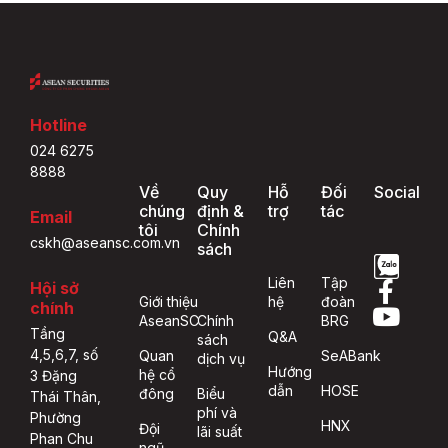
Hotline
024 6275
8888
Về
Quy
Hỗ
Đối
Social
chúng
định &
trợ
tác
Email
tôi
Chính
cskh@aseansc.com.vn
sách
Liên
Tập
Hội sở
Giới thiệu
hệ
đoàn
chính
AseanSC
Chính
BRG
Tầng
Q&A
sách
4,5,6,7, số
Quan
SeABank
dịch vụ
Hướng
hệ cổ
3 Đặng
dẫn
HOSE
đông
Biểu
Thái Thân,
phí và
Phường
HNX
Đội
lãi suất
Phan Chu
ngũ