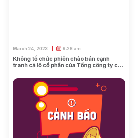
March 24, 2023
9:26 am
Không tổ chức phiên chào bán cạnh
tranh cả lô cổ phần của Tổng công ty cổ
phần Điện tử và Tin học Việt Nam do
SCIC sở hữu