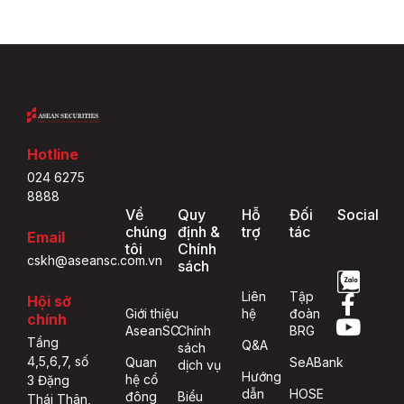
Hotline
024 6275
8888
Về
Quy
Hỗ
Đối
Social
chúng
định &
trợ
tác
Email
tôi
Chính
cskh@aseansc.com.vn
sách
Liên
Tập
Hội sở
Giới thiệu
hệ
đoàn
chính
AseanSC
Chính
BRG
Tầng
Q&A
sách
4,5,6,7, số
Quan
SeABank
dịch vụ
Hướng
hệ cổ
3 Đặng
dẫn
HOSE
đông
Biểu
Thái Thân,