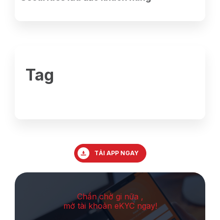
Tag
TẢI APP NGAY
Chần chờ gi nữa ,
mở tài khoản eKYC ngay!