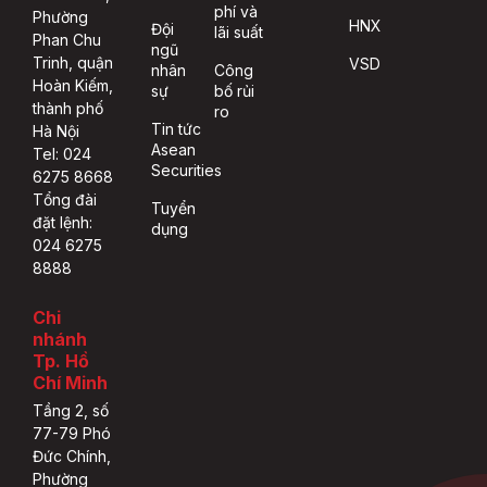
phí và
Phường
HNX
Đội
lãi suất
Phan Chu
ngũ
Trinh, quận
VSD
nhân
Công
Hoàn Kiếm,
sự
bố rủi
thành phố
ro
Tin tức
Hà Nội
Asean
Tel: 024
Securities
6275 8668
Tổng đài
Tuyển
đặt lệnh:
dụng
024 6275
8888
Chi
nhánh
Tp. Hồ
Chí Minh
Tầng 2, số
77-79 Phó
Đức Chính,
Phường