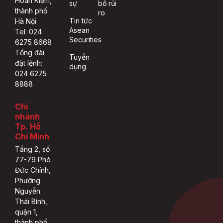
Hoàn Kiếm,
sự
bố rủi
thành phố
ro
Tin tức
Hà Nội
Asean
Tel: 024
Securities
6275 8668
Tổng đài
Tuyển
đặt lệnh:
dụng
024 6275
8888
Chi
nhánh
Tp. Hồ
Chí Minh
Tầng 2, số
77-79 Phó
Đức Chính,
Phường
Nguyễn
Thái Bình,
quận 1,
thành phố