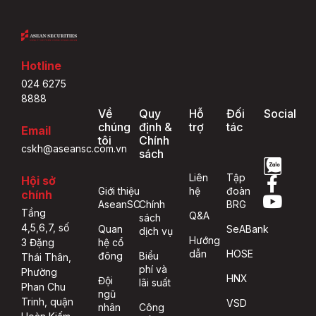
Hotline
024 6275
8888
Về
Quy
Hỗ
Đối
Social
chúng
định &
trợ
tác
Email
tôi
Chính
cskh@aseansc.com.vn
sách
Liên
Tập
Hội sở
Giới thiệu
hệ
đoàn
chính
AseanSC
Chính
BRG
Tầng
Q&A
sách
4,5,6,7, số
Quan
SeABank
dịch vụ
Hướng
hệ cổ
3 Đặng
dẫn
HOSE
đông
Biểu
Thái Thân,
phí và
Phường
HNX
Đội
lãi suất
Phan Chu
ngũ
Trinh, quận
VSD
nhân
Công