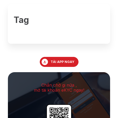
Tag
TẢI APP NGAY
Chần chờ gi nữa ,
mở tài khoản eKYC ngay!