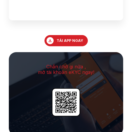
TẢI APP NGAY
Chần chờ gi nữa ,
mở tài khoản eKYC ngay!