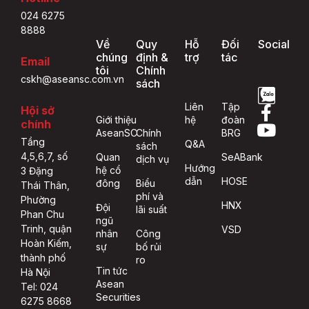
024 6275
8888
Về
Quy
Hỗ
Đối
Social
chúng
định &
trợ
tác
Email
tôi
Chính
cskh@aseansc.com.vn
sách
Liên
Tập
Hội sở
Giới thiệu
hệ
đoàn
chính
AseanSC
Chính
BRG
Tầng
Q&A
sách
4,5,6,7, số
Quan
SeABank
dịch vụ
Hướng
hệ cổ
3 Đặng
dẫn
HOSE
đông
Biểu
Thái Thân,
phí và
Phường
HNX
Đội
lãi suất
Phan Chu
ngũ
Trinh, quận
VSD
nhân
Công
Hoàn Kiếm,
sự
bố rủi
thành phố
ro
Tin tức
Hà Nội
Asean
Tel: 024
Securities
6275 8668