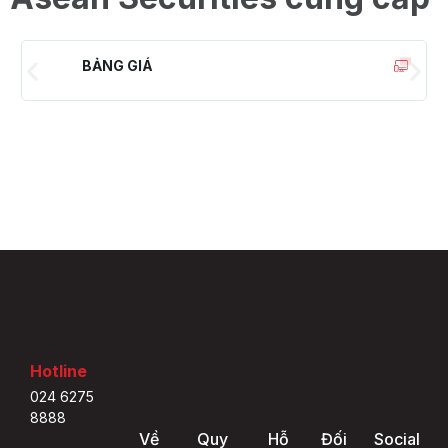
BẢNG GIÁ
Hotline
024 6275
8888
Về
Quy
Hỗ
Đối
Social