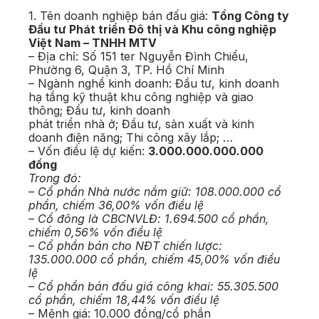
1. Tên doanh nghiệp bán đấu giá:
Tổng Công ty
Đầu tư Phát triển Đô thị và Khu công nghiệp
Việt Nam – TNHH MTV
– Địa chỉ: Số 151 ter Nguyễn Đình Chiểu,
Phường 6, Quận 3, TP. Hồ Chí Minh
– Ngành nghề kinh doanh: Đầu tư, kinh doanh
hạ tầng kỹ thuật khu công nghiệp và giao
thông; Đầu tư, kinh doanh
phát triển nhà ở; Đầu tư, sản xuất và kinh
doanh điện năng; Thi công xây lắp; …
– Vốn điều lệ dự kiến:
3.000.000.000.000
đồng
Trong đó:
– Cổ phần Nhà nước nắm giữ: 108.000.000 cổ
phần, chiếm 36,00% vốn điều lệ
– Cổ đông là CBCNVLĐ: 1.694.500 cổ phần,
chiếm 0,56% vốn điều lệ
– Cổ phần bán cho NĐT chiến lược:
135.000.000 cổ phần, chiếm 45,00% vốn điều
lệ
– Cổ phần bán đấu giá công khai: 55.305.500
cổ phần, chiếm 18,44% vốn điều lệ
– Mệnh giá: 10.000 đồng/cổ phần