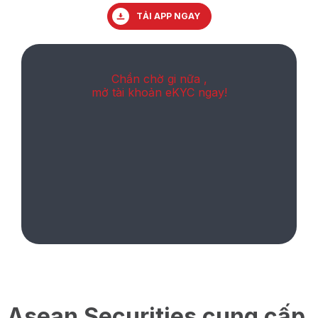
TẢI APP NGAY
Chần chờ gi nữa ,
mở tài khoản eKYC ngay!
Asean Securities cung cấp