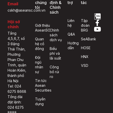
chúng
định &
trợ
tác
Email
tôi
Chính
cskh@aseansc.com.vn
sách
Liên
Tập
Hội sở
Giới thiệu
hệ
đoàn
chính
AseanSC
Chính
BRG
Tầng
Q&A
sách
4,5,6,7, số
Quan
SeABank
dịch vụ
Hướng
hệ cổ
3 Đặng
dẫn
HOSE
đông
Biểu
Thái Thân,
phí và
Phường
HNX
Đội
lãi suất
Phan Chu
ngũ
Trinh, quận
VSD
nhân
Công
Hoàn Kiếm,
sự
bố rủi
thành phố
ro
Tin tức
Hà Nội
Asean
Tel: 024
Securities
6275 8668
Tổng đài
Tuyển
đặt lệnh:
dụng
024 6275
8888