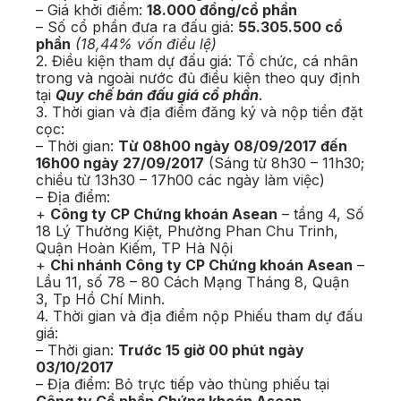
– Giá khởi điểm:
18.000 đồng/cổ phần
– Số cổ phần đưa ra đấu giá:
55.305.500 cổ
phần
(18,44% vốn điều lệ)
2. Điều kiện tham dự đấu giá: Tổ chức, cá nhân
trong và ngoài nước đủ điều kiện theo quy định
tại
Quy chế bán đấu giá cổ phần
.
3. Thời gian và địa điểm đăng ký và nộp tiền đặt
cọc:
– Thời gian:
Từ 08h00 ngày 08/09/2017 đến
16h00 ngày 27/09/2017
(Sáng từ 8h30 – 11h30;
chiều từ 13h30 – 17h00 các ngày làm việc)
– Địa điểm:
+
Công ty CP Chứng khoán Asean
– tầng 4, Số
18 Lý Thường Kiệt, Phường Phan Chu Trinh,
Quận Hoàn Kiếm, TP Hà Nội
+
Chi nhánh Công ty CP Chứng khoán Asean
–
Lầu 11, số 78 – 80 Cách Mạng Tháng 8, Quận
3, Tp Hồ Chí Minh.
4. Thời gian và địa điểm nộp Phiếu tham dự đấu
giá:
– Thời gian:
Trước 15 giờ 00 phút ngày
03/10/2017
– Địa điểm: Bỏ trực tiếp vào thùng phiếu tại