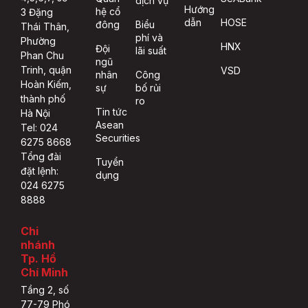
dịch vụ
Hướng
hệ cổ
3 Đặng
dẫn
HOSE
đông
Biểu
Thái Thân,
phí và
Phường
HNX
Đội
lãi suất
Phan Chu
ngũ
Trinh, quận
VSD
nhân
Công
Hoàn Kiếm,
sự
bố rủi
thành phố
ro
Tin tức
Hà Nội
Asean
Tel: 024
Securities
6275 8668
Tổng đài
Tuyển
đặt lệnh:
dụng
024 6275
8888
Chi
nhánh
Tp. Hồ
Chí Minh
Tầng 2, số
77-79 Phó