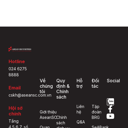
Hotline
024 6275
8888
Về
Quy
Hỗ
Đối
Social
chúng
định &
trợ
tác
Email
tôi
Chính
cskh@aseansc.com.vn
sách
Liên
Tập
Hội sở
Giới thiệu
hệ
đoàn
chính
AseanSC
Chính
BRG
Tầng
Q&A
sách
4,5,6,7, số
Quan
SeABank