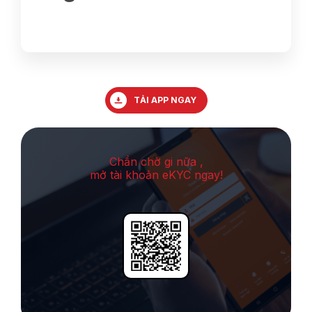
TẢI APP NGAY
Chần chờ gi nữa ,
mở tài khoản eKYC ngay!