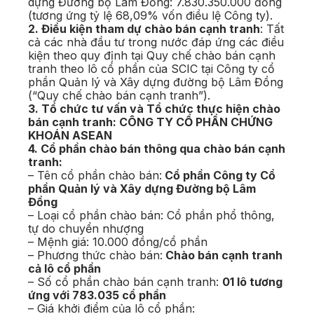
dựng Đường bộ Lâm Đồng: 7.830.350.000 đồng
(tương ứng tỷ lệ 68,09% vốn điều lệ Công ty).
2. Điều kiện tham dự chào bán cạnh tranh
: Tất
cả các nhà đầu tư trong nước đáp ứng các điều
kiện theo quy định tại Quy chế chào bán cạnh
tranh theo lô cổ phần của SCIC tại Công ty cổ
phần Quản lý và Xây dựng đường bộ Lâm Đồng
(“Quy chế chào bán cạnh tranh”).
3. Tổ chức tư vấn và Tổ chức thực hiện chào
bán cạnh tranh: CÔNG TY CỔ PHẦN CHỨNG
KHOÁN ASEAN
4. Cổ phần chào bán thông qua chào bán cạnh
tranh:
– Tên cổ phần chào bán:
Cổ phần Công ty Cổ
phần Quản lý và Xây dựng Đường bộ Lâm
Đồng
– Loại cổ phần chào bán: Cổ phần phổ thông,
tự do chuyển nhượng
– Mệnh giá: 10.000 đồng/cổ phần
– Phương thức chào bán:
Chào bán cạnh tranh
cả lô cổ phần
– Số cổ phần chào bán cạnh tranh:
01 lô tương
ứng với 783.035 cổ phần
– Giá khởi điểm của lô cổ phần: