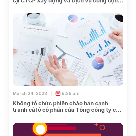
tại CTCP Xây dựng và Dịch vụ công cộng
Bình Dương
March 24, 2023
9:26 am
Không tổ chức phiên chào bán cạnh
tranh cả lô cổ phần của Tổng công ty cổ
phần Điện tử và Tin học Việt Nam do
SCIC sở hữu