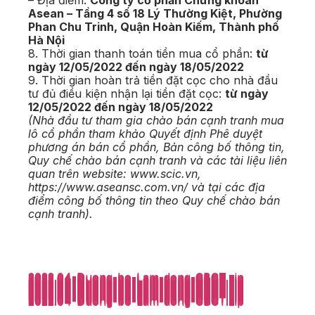
Asean – Tầng 4 số 18 Lý Thường Kiệt, Phường
Phan Chu Trinh, Quận Hoàn Kiếm, Thành phố
Hà Nội
8. Thời gian thanh toán tiền mua cổ phần:
từ
ngày 12/05/2022 đến ngày 18/05/2022
9. Thời gian hoàn trả tiền đặt cọc cho nhà đầu
tư đủ điều kiện nhận lại tiền đặt cọc:
từ ngày
12/05/2022 đến ngày 18/05/2022
(Nhà đầu tư tham gia chào bán cạnh tranh mua
lô cổ phần tham khảo Quyết định Phê duyệt
phương án bán cổ phần, Bản công bố thông tin,
Quy chế chào bán cạnh tranh và các tài liệu liên
quan trên website: www.scic.vn,
https://www.aseansc.com.vn/ và tại các địa
điểm công bố thông tin theo Quy chế chào bán
cạnh tranh).
2022.04-Duong-bo-Lam-dong-CBCT.zip
2022.04-Duong-bo-Lam-dong-CBCT.zip
2022.04-Duong-bo-Lam-dong-CBCT.zip
2022.04-Duong-bo-Lam-dong-CBCT.zip
2022.04-Duong-bo-Lam-dong-CBCT.zip
2022.04-Duong-bo-Lam-dong-CBCT.zip
2022.04-Duong-bo-Lam-dong-CBCT.zip
2022.04-Duong-bo-Lam-dong-CBCT.zip
2022.04-Duong-bo-Lam-dong-CBCT.zip
2022.04-Duong-bo-Lam-dong-CBCT.zip
2022.04-Duong-bo-Lam-dong-CBCT.zip
2022.04-Duong-bo-Lam-dong-CBCT.zip
2022.04-Duong-bo-Lam-dong-CBCT.zip
2022.04-Duong-bo-Lam-dong-CBCT.zip
2022.04-Duong-bo-Lam-dong-CBCT.zip
2022.04-Duong-bo-Lam-dong-CBCT.zip
2022.04-Duong-bo-Lam-dong-CBCT.zip
2022.04-Duong-bo-Lam-dong-CBCT.zip
2022.04-Duong-bo-Lam-dong-CBCT.zip
2022.04-Duong-bo-Lam-dong-CBCT.zip
2022.04-Duong-bo-Lam-dong-CBCT.zip
2022.04-Duong-bo-Lam-dong-CBCT.zip
2022.04-Duong-bo-Lam-dong-CBCT.zip
2022.04-Duong-bo-Lam-dong-CBCT.zip
2022.04-Duong-bo-Lam-dong-CBCT.zip
2022.04-Duong-bo-Lam-dong-CBCT.zip
2022.04-Duong-bo-Lam-dong-CBCT.zip
2022.04-Duong-bo-Lam-dong-CBCT.zip
2022.04-Duong-bo-Lam-dong-CBCT.zip
2022.04-Duong-bo-Lam-dong-CBCT.zip
2022.04-Duong-bo-Lam-dong-CBCT.zip
2022.04-Duong-bo-Lam-dong-CBCT.zip
2022.04-Duong-bo-Lam-dong-CBCT.zip
2022.04-Duong-bo-Lam-dong-CBCT.zip
2022.04-Duong-bo-Lam-dong-CBCT.zip
2022.04-Duong-bo-Lam-dong-CBCT.zip