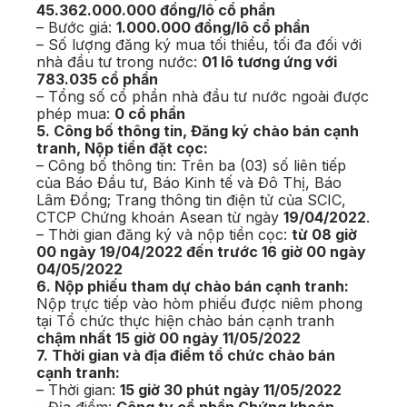
45.362.000.000 đồng/lô cổ phần
– Bước giá:
1.000.000 đồng/lô cổ phần
– Số lượng đăng ký mua tối thiểu, tối đa đối với
nhà đầu tư trong nước:
01 lô tương ứng với
783.035 cổ phần
– Tổng số cổ phần nhà đầu tư nước ngoài được
phép mua:
0 cổ phần
5. Công bố thông tin, Đăng ký chào bán cạnh
tranh, Nộp tiền đặt cọc:
– Công bố thông tin: Trên ba (03) số liên tiếp
của Báo Đầu tư, Báo Kinh tế và Đô Thị, Báo
Lâm Đồng; Trang thông tin điện tử của SCIC,
CTCP Chứng khoán Asean từ ngày
19/04/2022
.
– Thời gian đăng ký và nộp tiền cọc:
từ 08 giờ
00 ngày 19/04/2022 đến trước 16 giờ 00 ngày
04/05/2022
6. Nộp phiếu tham dự chào bán cạnh tranh:
Nộp trực tiếp vào hòm phiếu được niêm phong
tại Tổ chức thực hiện chào bán cạnh tranh
chậm nhất 15 giờ 00 ngày 11/05/2022
7. Thời gian và địa điểm tổ chức chào bán
cạnh tranh:
– Thời gian:
15 giờ 30 phút ngày 11/05/2022
– Địa điểm:
Công ty cổ phần Chứng khoán