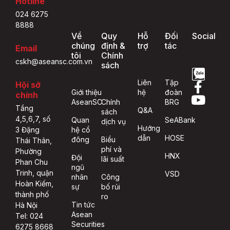
Hotline
024 6275
8888
Về
Quy
Hỗ
Đối
Social
chúng
định &
trợ
tác
Email
tôi
Chính
cskh@aseansc.com.vn
sách
Liên
Tập
Hội sở
Giới thiệu
hệ
đoàn
chính
AseanSC
Chính
BRG
Tầng
Q&A
sách
4,5,6,7, số
Quan
SeABank
dịch vụ
Hướng
hệ cổ
3 Đặng
dẫn
HOSE
đông
Biểu
Thái Thân,
phí và
Phường
HNX
Đội
lãi suất
Phan Chu
ngũ
Trinh, quận
VSD
nhân
Công
Hoàn Kiếm,
sự
bố rủi
thành phố
ro
Tin tức
Hà Nội
Asean
Tel: 024
Securities
6275 8668