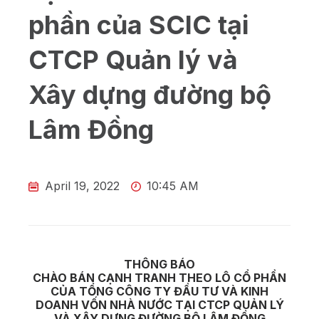
phần của SCIC tại
CTCP Quản lý và
Xây dựng đường bộ
Lâm Đồng
April 19, 2022
10:45 AM
THÔNG BÁO
CHÀO BÁN CẠNH TRANH THEO LÔ CỔ PHẦN
CỦA TỔNG CÔNG TY ĐẦU TƯ VÀ KINH
DOANH VỐN NHÀ NƯỚC TẠI CTCP QUẢN LÝ
VÀ XÂY DỰNG ĐƯỜNG BỘ LÂM ĐỒNG