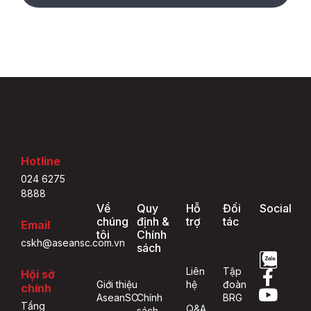
Hotline
024 6275
8888
Về
Quy
Hỗ
Đối
Social
chúng
định &
trợ
tác
Email
tôi
Chính
cskh@aseansc.com.vn
sách
Liên
Tập
Hội sở
Giới thiệu
hệ
đoàn
chính
AseanSC
Chính
BRG
Tầng
Q&A
sách