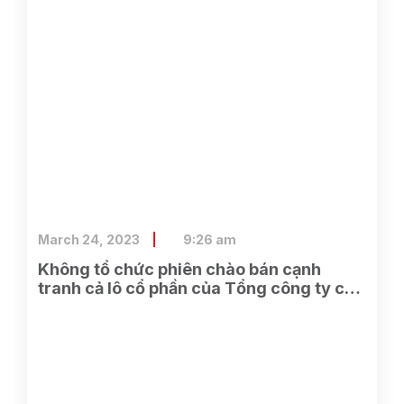
March 24, 2023
9:26 am
Không tổ chức phiên chào bán cạnh
tranh cả lô cổ phần của Tổng công ty cổ
phần Điện tử và Tin học Việt Nam do
SCIC sở hữu