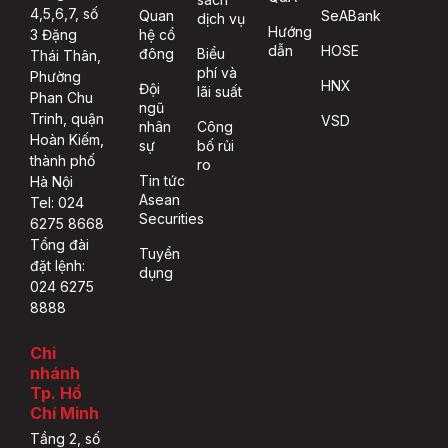
4,5,6,7, số
Quan
SeABank
dịch vụ
Hướng
hệ cổ
3 Đặng
dẫn
HOSE
đông
Biểu
Thái Thân,
phí và
Phường
HNX
Đội
lãi suất
Phan Chu
ngũ
Trinh, quận
VSD
nhân
Công
Hoàn Kiếm,
sự
bố rủi
thành phố
ro
Tin tức
Hà Nội
Asean
Tel: 024
Securities
6275 8668
Tổng đài
Tuyển
đặt lệnh:
dụng
024 6275
8888
Chi
nhánh
Tp. Hồ
Chí Minh
Tầng 2, số