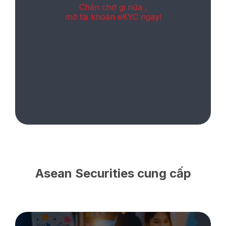
Chần chờ gi nữa ,
mở tài khoản eKYC ngay!
Asean Securities cung cấp