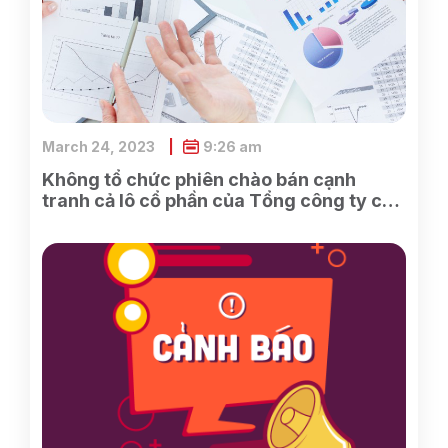
March 24, 2023
9:26 am
Không tổ chức phiên chào bán cạnh
tranh cả lô cổ phần của Tổng công ty cổ
phần Điện tử và Tin học Việt Nam do
SCIC sở hữu