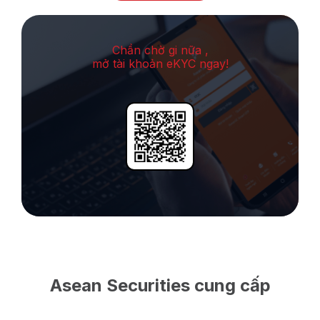
Chần chờ gi nữa ,
mở tài khoản eKYC ngay!
Asean Securities cung cấp