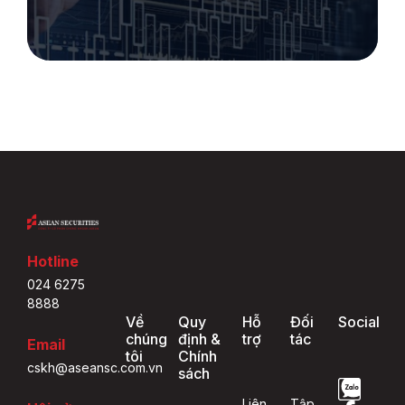
Hotline
024 6275
8888
Về
Quy
Hỗ
Đối
Social
chúng
định &
trợ
tác
Email
tôi
Chính
cskh@aseansc.com.vn
sách
Liên
Tập