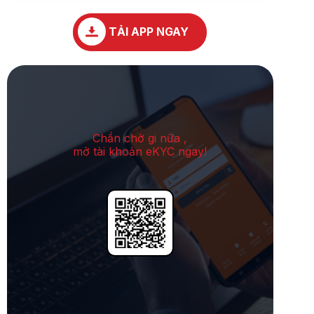
TẢI APP NGAY
Chần chờ gi nữa ,
mở tài khoản eKYC ngay!