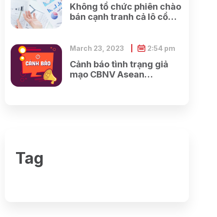
Không tổ chức phiên chào
bán cạnh tranh cả lô cổ
phần của Tổng công ty cổ
phần Điện tử và Tin học
Việt Nam do SCIC sở hữu
March 23, 2023
2:54 pm
Cảnh báo tình trạng giả
mạo CBNV Asean
Securities lừa đảo khách
hàng
Tag