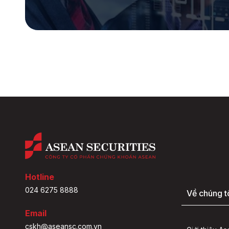
Hotline
024 6275 8888
Về chúng t
Email
cskh@aseansc.com.vn