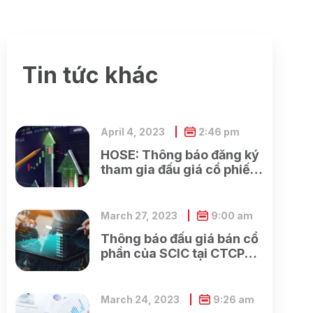
Tin tức khác
April 4, 2023
2:46 pm
HOSE: Thông báo đăng ký
tham gia đấu giá cổ phiếu
ra công chúng của Ngân
hàng TMCP Xăng dầu
Petrolimex
March 27, 2023
9:00 am
Thông báo đấu giá bán cổ
phần của SCIC tại CTCP
Xây dựng và Dịch vụ công
cộng Bình Dương
March 24, 2023
9:26 am