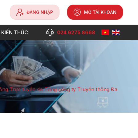
ĐĂNG NHẬP
MỞ TÀI KHOẢN
 KIẾN THỨC
024 6275 8668