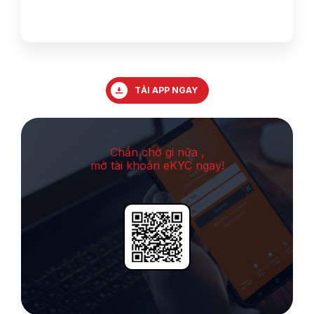
TẢI APP NGAY
Chần chờ gi nữa ,
mở tài khoản eKYC ngay!