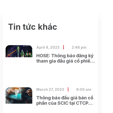
Tin tức khác
April 4, 2023
2:46 pm
HOSE: Thông báo đăng ký
tham gia đấu giá cổ phiếu
ra công chúng của Ngân
hàng TMCP Xăng dầu
Petrolimex
March 27, 2023
9:00 am
Thông báo đấu giá bán cổ
phần của SCIC tại CTCP
Xây dựng và Dịch vụ công