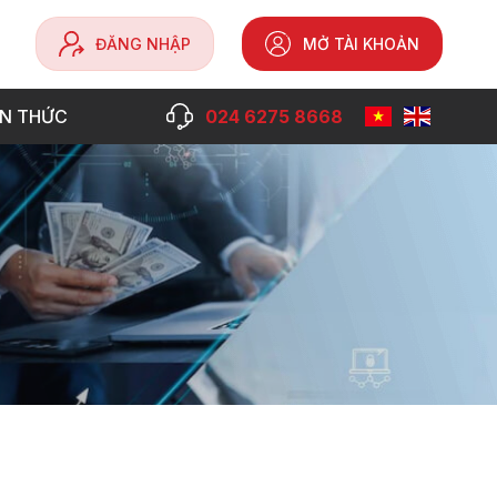
ĐĂNG NHẬP
MỞ TÀI KHOẢN
ẾN THỨC
024 6275 8668