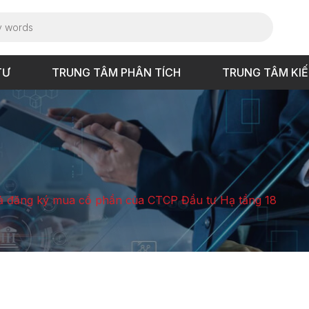
TƯ
TRUNG TÂM PHÂN TÍCH
TRUNG TÂM KI
ả đăng ký mua cổ phần của CTCP Đầu tư Hạ tầng 18