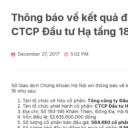
Thông báo về kết quả 
CTCP Đầu tư Hạ tầng 1
December 27, 2017
5:02 PM
Sở Giao dịch Chứng khoán Hà Nội xin thông báo về 
18 như sau:
Tên tổ chức sở hữu cổ phần:
Tổng công ty Đầu 
Tên tổ chức phát hành cổ phần:
CTCP Đầu tư H
Địa chỉ: Số 193-195 Khâm Thiên, Đống Đa, Hà N
Vốn điều lệ: 52.635.600.000 đồng
Số lượng cổ phần bán đấu giá:
564.480 cổ phầ
Số lượng nhà đầu tư đăng ký mua cổ phần:
9 N