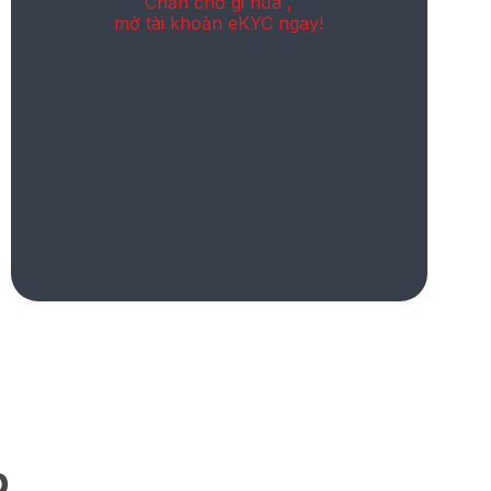
Chần chờ gi nữa ,
mở tài khoản eKYC ngay!
p