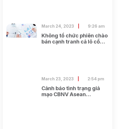
cộng Bình Dương
March 24, 2023
9:26 am
Không tổ chức phiên chào
bán cạnh tranh cả lô cổ
phần của Tổng công ty cổ
phần Điện tử và Tin học
Việt Nam do SCIC sở hữu
March 23, 2023
2:54 pm
Cảnh báo tình trạng giả
mạo CBNV Asean
Securities lừa đảo khách
hàng