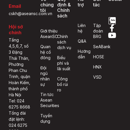
chúng
định &
trợ
tác
Email
tôi
Chính
cskh@aseansc.com.vn
sách
Liên
Tập
Hội sở
Giới thiệu
hệ
đoàn
chính
AseanSC
Chính
BRG
Tầng
Q&A
sách
4,5,6,7, số
Quan
SeABank
dịch vụ
Hướng
hệ cổ
3 Đặng
dẫn
HOSE
đông
Biểu
Thái Thân,
phí và
Phường
HNX
Đội
lãi suất
Phan Chu
ngũ
Trinh, quận
VSD
nhân
Công
Hoàn Kiếm,
sự
bố rủi
thành phố
ro
Tin tức
Hà Nội
Asean
Tel: 024
Securities
6275 8668
Tổng đài
Tuyển
đặt lệnh:
dụng
024 6275