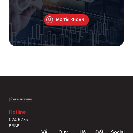
MỞ TÀI KHOẢN
Hotline
024 6275
8888
Về
Quy
Hỗ
Đối
Social