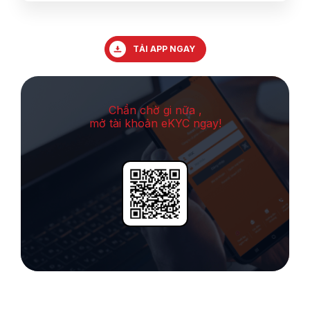
TẢI APP NGAY
Chần chờ gi nữa ,
mở tài khoản eKYC ngay!