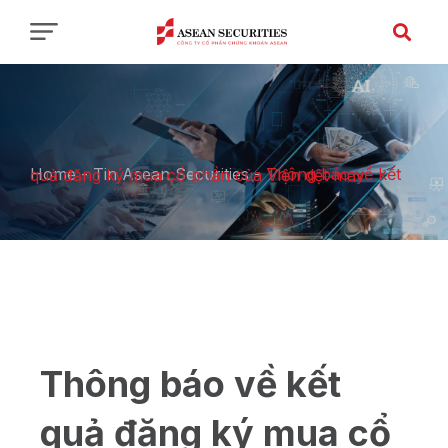
Home
-
Tin Asean Securities
-
Thông báo về kết quả đăng ký mua cổ phần của Viện dệt may
Thông báo về kết
quả đăng ký mua cổ