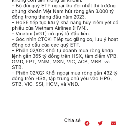
không còn tiền trong tài khoản.
– Bộ đôi quỹ ETF ngoại lâu đời nhất thị trường
chứng khoán Việt Nam hút ròng gần 3.000 tỷ
đồng trong tháng đầu năm 2023.
– HoSE tiếp tục lưu ý khả năng hủy niêm yết cổ
phiếu của Vietnam Airlines (HVN).
– Vinatex (VGT) có quý lỗ đầu tiên.
– Góc nhìn CTCK: TIếp tục giằng co, lưu ý hoạt
động cơ cấu của các quỹ ETF.
– Phiên 02/02: Khối tự doanh mua ròng khớp
lệnh gần 365 tỷ đồng trên HSX, tâm điểm VPB,
GMD, FPT, VNM, MSN, VIC, ACB, MBB, và
STB.
– Phiên 02/02: Khối ngoại mua ròng gần 432 tỷ
đồng trên HSX, tập trung chủ yếu vào HPG,
STB, VIC, SSI, HCM, và VND.
Chia sẻ