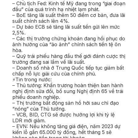
– Chủ tịch Fed: Kinh tế Mỹ đang trong “giai đoạn
đầu” của quá trình hạ nhiệt lạm phát.
– BoE tăng lãi suất thêm 50 điểm cơ bản, đưa lãi
suất chính sách lên 4%.
– Dự báo ECB sẽ tăng lãi suất tiền gửi lên mức
2,5%.
– Các thị trường chứng khoán đang hồi phục do
ảnh hưởng của “ảo ảnh” chính sách tiền tệ ôn
hòa.
– Quỹ trái phiếu hàng đầu thế giới đánh cược thị
trường đang sai lầm về lãi suất.
– Doanh số nhà ở Trung Quốc tiếp tục giảm bất
chấp nỗ lực giải cứu của chính phủ.
⚡Tin trong nước:
– Thủ tướng: Khẩn trương hoàn thiện ban hành
nghị định sửa đổi, bổ sung Nghị định 65 về trái
phiếu doanh nghiệp.
– Thị trường bất động sản hồ hởi sau chỉ đạo
“nóng” của Thủ tướng.
– VCB, BID, CTG sẽ được hưởng lợi khi tỷ lệ
LDR mới giảm.
– EVN: Nếu không tăng giá điện, năm 2023 dự
kiến lỗ gần 65.000 tỷ đồng, hết tháng 5 sẽ