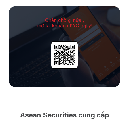
Chần chờ gi nữa ,
mở tài khoản eKYC ngay!
Asean Securities cung cấp