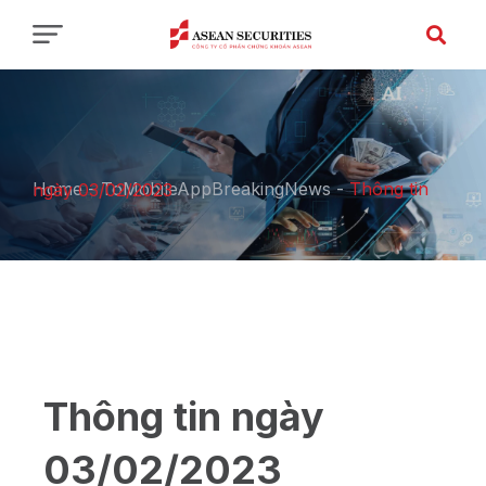
Home
-
ToMobileAppBreakingNews
-
Thông tin ngày 03/02/2023
Thông tin ngày
03/02/2023