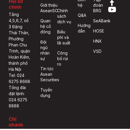
Hội sở
Giới thiệu
hệ
đoàn
chính
AseanSC
Chính
BRG
Tầng
Q&A
sách
4,5,6,7, số
Quan
SeABank
dịch vụ
Hướng
hệ cổ
3 Đặng
dẫn
HOSE
đông
Biểu
Thái Thân,
phí và
Phường
HNX
Đội
lãi suất
Phan Chu
ngũ
Trinh, quận
VSD
nhân
Công
Hoàn Kiếm,
sự
bố rủi
thành phố
ro
Tin tức
Hà Nội
Asean
Tel: 024
Securities
6275 8668
Tổng đài
Tuyển
đặt lệnh:
dụng
024 6275
8888
Chi
nhánh