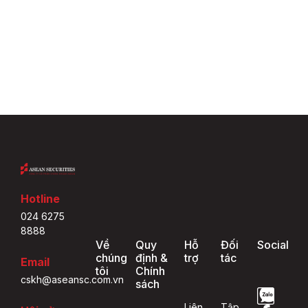
Hotline
024 6275
8888
Về
Quy
Hỗ
Đối
Social
chúng
định &
trợ
tác
Email
tôi
Chính
cskh@aseansc.com.vn
sách
Liên
Tập