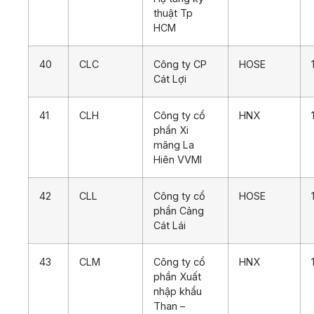
thuật Tp
HCM
40
CLC
Công ty CP
HOSE
Cát Lợi
41
CLH
Công ty cổ
HNX
phần Xi
măng La
Hiên VVMI
42
CLL
Công ty cổ
HOSE
phần Cảng
Cát Lái
43
CLM
Công ty cổ
HNX
phần Xuất
nhập khẩu
Than –