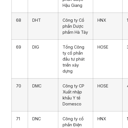
Hậu Giang
68
DHT
Công ty Cổ
HNX
phần Dược
phẩm Hà Tây
69
DIG
Tổng Công
HOSE
ty cổ phần
đầu tư phát
triển xây
dựng
70
DMC
Công ty CP
HOSE
Xuất nhập
khẩu Y tế
Domesco
71
DNC
Công ty cổ
HNX
phần Điện