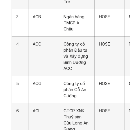
Tre
3
ACB
Ngân hàng
HOSE
TMCP Á
Châu
4
ACC
Công ty cổ
HOSE
phần Đầu tư
và Xây dựng
Bình Dương
ACC
5
ACG
Công ty cổ
HOSE
phần Gỗ An
Cường
6
ACL
CTCP XNK
HOSE
Thuỷ sản
Cửu Long An
Giang