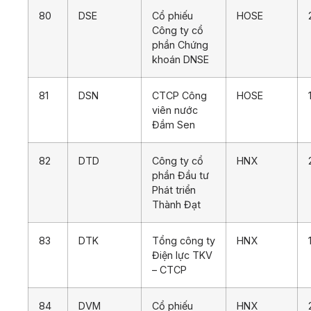
80
DSE
Cổ phiếu
HOSE
Công ty cổ
phần Chứng
khoán DNSE
81
DSN
CTCP Công
HOSE
viên nước
Đầm Sen
82
DTD
Công ty cổ
HNX
phần Đầu tư
Phát triển
Thành Đạt
83
DTK
Tổng công ty
HNX
Điện lực TKV
– CTCP
84
DVM
Cổ phiếu
HNX