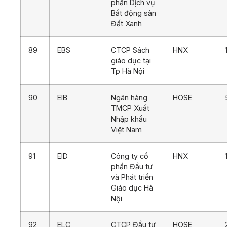
phần Dịch vụ
Bất động sản
Đất Xanh
89
EBS
CTCP Sách
HNX
giáo dục tại
Tp Hà Nội
90
EIB
Ngân hàng
HOSE
TMCP Xuất
Nhập khẩu
Việt Nam
91
EID
Công ty cổ
HNX
phần Đầu tư
và Phát triển
Giáo dục Hà
Nội
92
ELC
CTCP Đầu tư
HOSE