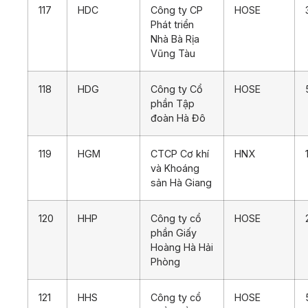
117
HDC
Công ty CP
HOSE
Phát triển
Nhà Bà Rịa
Vũng Tàu
118
HDG
Công ty Cổ
HOSE
phần Tập
đoàn Hà Đô
119
HGM
CTCP Cơ khí
HNX
và Khoáng
sản Hà Giang
120
HHP
Công ty cổ
HOSE
phần Giấy
Hoàng Hà Hải
Phòng
121
HHS
Công ty cổ
HOSE