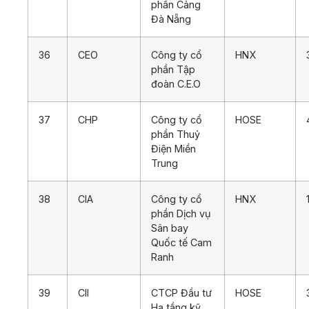
phần Cảng
Đà Nẵng
36
CEO
Công ty cổ
HNX
phần Tập
đoàn C.E.O
37
CHP
Công ty cổ
HOSE
phần Thuỷ
Điện Miền
Trung
38
CIA
Công ty cổ
HNX
phần Dịch vụ
Sân bay
Quốc tế Cam
Ranh
39
CII
CTCP Đầu tư
HOSE
Hạ tầng kỹ