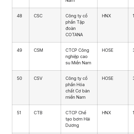
Nam
48
CSC
Công ty cổ
HNX
phần Tập
đoàn
COTANA
49
CSM
CTCP Công
HOSE
nghiệp cao
su Miền Nam
50
CSV
Công ty cổ
HOSE
phần Hóa
chất Cơ bản
miền Nam
51
CTB
CTCP Chế
HNX
tạo bơm Hải
Dương