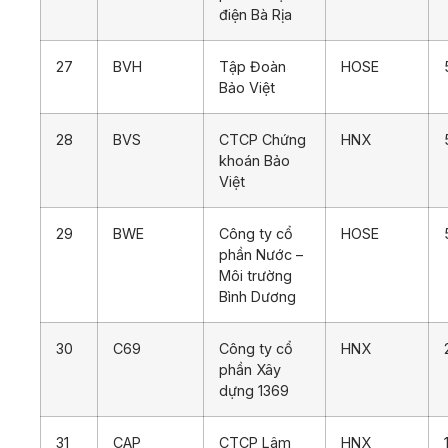
điện Bà Rịa
27
BVH
Tập Đoàn
HOSE
Bảo Việt
28
BVS
CTCP Chứng
HNX
khoán Bảo
Việt
29
BWE
Công ty cổ
HOSE
phần Nước –
Môi trường
Bình Dương
30
C69
Công ty cổ
HNX
phần Xây
dựng 1369
31
CAP
CTCP Lâm
HNX