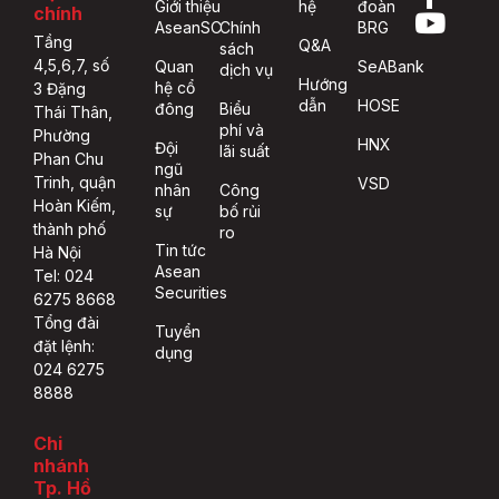
Giới thiệu
hệ
đoàn
chính
AseanSC
Chính
BRG
Tầng
Q&A
sách
4,5,6,7, số
Quan
SeABank
dịch vụ
Hướng
hệ cổ
3 Đặng
dẫn
HOSE
đông
Biểu
Thái Thân,
phí và
Phường
HNX
Đội
lãi suất
Phan Chu
ngũ
Trinh, quận
VSD
nhân
Công
Hoàn Kiếm,
sự
bố rủi
thành phố
ro
Tin tức
Hà Nội
Asean
Tel: 024
Securities
6275 8668
Tổng đài
Tuyển
đặt lệnh:
dụng
024 6275
8888
Chi
nhánh
Tp. Hồ