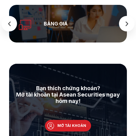
SE
BẢNG GIÁ
W
Bạn thích chứng khoán?
Mở tài khoản tại Asean Securities ngay
hôm nay!
MỞ TÀI KHOẢN