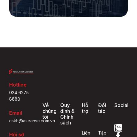
Hotline
024 6275
8888
Về
Quy
Hỗ
Đối
Social
chúng
định &
trợ
tác
Email
tôi
Chính
cskh@aseansc.com.vn
sách
Liên
Tập
Hội sở