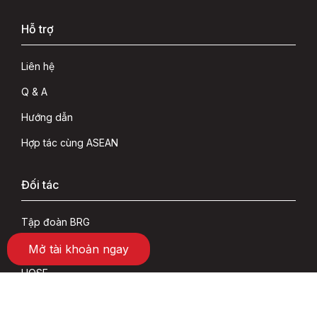
Hỗ trợ
Liên hệ
Q & A
Hướng dẫn
Hợp tác cùng ASEAN
Đối tác
Tập đoàn BRG
SeABank
Mở tài khoản ngay
HOSE
HNX