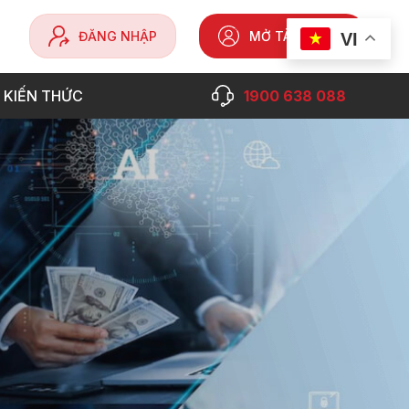
ĐĂNG NHẬP
MỞ TÀI KHOẢN
VI
 KIẾN THỨC
1900 638 088