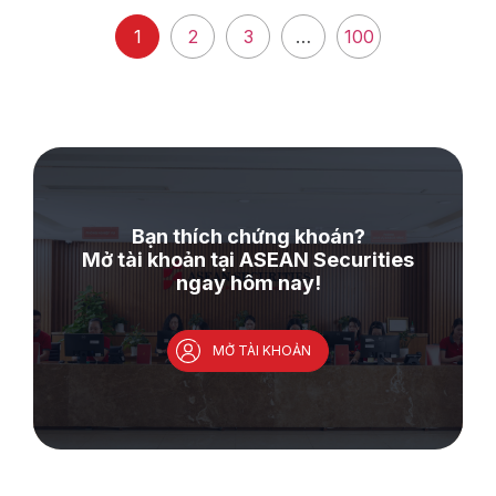
1
2
3
…
100
Bạn thích chứng khoán?
Mở tài khoản tại ASEAN Securities
ngay hôm nay!
MỞ TÀI KHOẢN