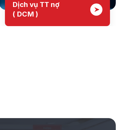
Dịch vụ TT nợ
( DCM )