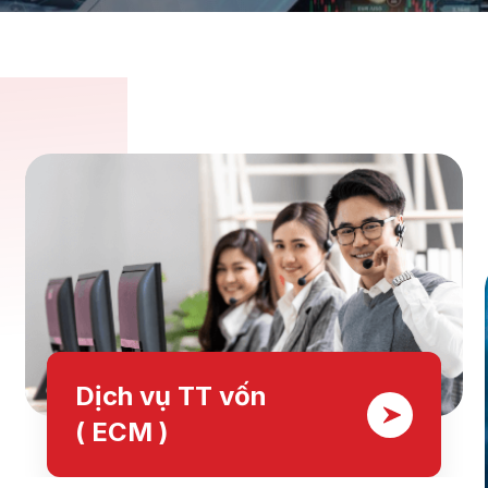
Dịch vụ TT vốn
( ECM )