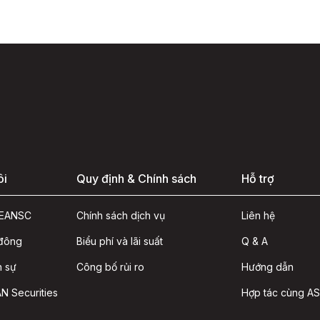
ôi
Quy định & Chính sách
Hỗ trợ
ASEANSC
Chính sách dịch vụ
Liên hệ
 đông
Biểu phí và lãi suất
Q & A
n sự
Công bố rủi ro
Hướng dẫn
N Securities
Hợp tác cùng A