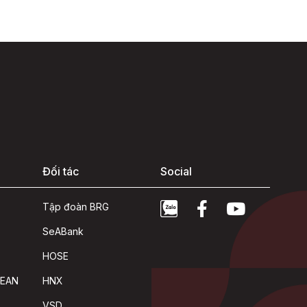
Đối tác
Social
Tập đoàn BRG
SeABank
HOSE
SEAN
HNX
VSD