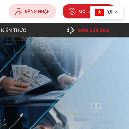
ĐĂNG NHẬP
MỞ TÀI KHOẢN
VI
 KIẾN THỨC
1900 638 088