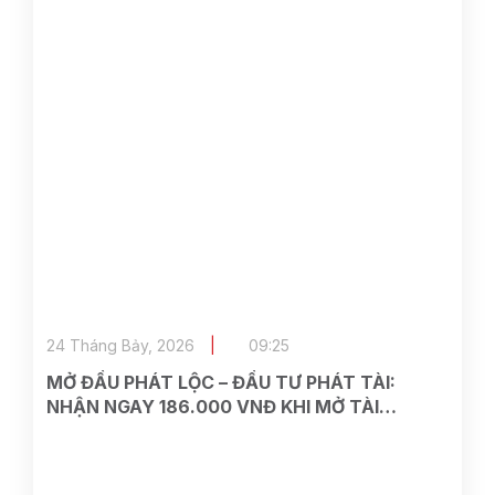
24 Tháng Bảy, 2026
09:25
MỞ ĐẦU PHÁT LỘC – ĐẦU TƯ PHÁT TÀI:
NHẬN NGAY 186.000 VNĐ KHI MỞ TÀI
KHOẢN TẠI ASEAN SECURITIES