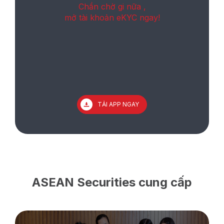
Chần chờ gi nữa ,
mở tài khoản eKYC ngay!
TẢI APP NGAY
ASEAN Securities cung cấp