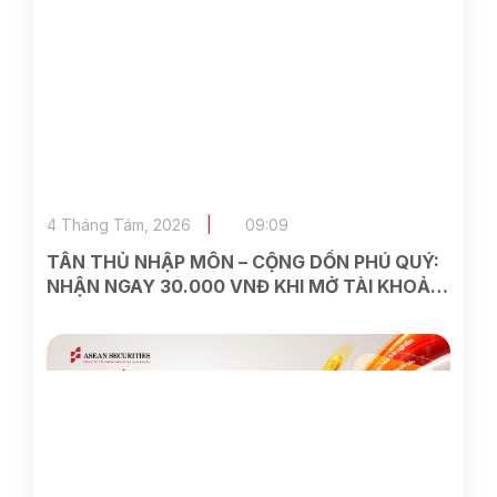
4 Tháng Tám, 2026
09:09
TÂN THỦ NHẬP MÔN – CỘNG DỒN PHÚ QUÝ:
NHẬN NGAY 30.000 VNĐ KHI MỞ TÀI KHOẢN
ASEAN SECURITIES TRÊN VIETTEL MONEY