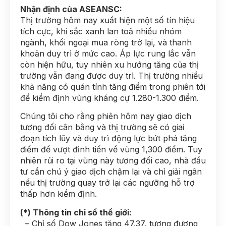
Nhận định của ASEANSC:
Thị trường hôm nay xuất hiện một số tín hiệu
tích cực, khi sắc xanh lan toả nhiều nhóm
ngành, khối ngoại mua ròng trở lại, và thanh
khoản duy trì ở mức cao. Áp lực rung lắc vẫn
còn hiện hữu, tuy nhiên xu hướng tăng của thị
trường vẫn đang được duy trì. Thị trường nhiều
khả năng có quán tính tăng điểm trong phiên tới
để kiểm định vùng kháng cự 1.280-1.300 điểm.
Chúng tôi cho rằng phiên hôm nay giao dịch
tương đối cân bằng và thị trường sẽ có giai
đoạn tích lũy và duy trì động lực bứt phá tăng
điểm để vượt đỉnh tiến về vùng 1,300 điểm. Tuy
nhiên rủi ro tại vùng này tương đối cao, nhà đầu
tư cần chú ý giao dịch chậm lại và chỉ giải ngân
nếu thị trường quay trở lại các ngưỡng hỗ trợ
thấp hơn kiểm định.
(*) Thông tin chỉ số thế giới:
– Chỉ số Dow Jones tăng 47.37, tương đương