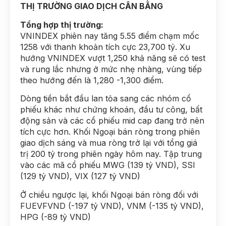
THỊ TRƯỜNG GIAO DỊCH CÂN BẰNG
Tổng hợp thị trường:
VNINDEX phiên nay tăng 5.55 điểm chạm mốc
1258 với thanh khoản tích cực 23,700 tỷ. Xu
hướng VNINDEX vượt 1,250 khả năng sẽ có test
và rung lắc nhưng ở mức nhẹ nhàng, vùng tiếp
theo hướng đến là 1,280 -1,300 điểm.
Dòng tiền bắt đầu lan tỏa sang các nhóm cổ
phiếu khác như chứng khoán, đầu tư công, bất
động sản và các cổ phiếu mid cap đang trở nên
tích cực hơn. Khối Ngoại bán ròng trong phiên
giao dịch sáng và mua ròng trở lại với tổng giá
trị 200 tỷ trong phiên ngày hôm nay. Tập trung
vào các mã cổ phiếu MWG (139 tỷ VND), SSI
(129 tỷ VND), VIX (127 tỷ VND)
Ở chiều ngược lại, khối Ngoại bán ròng đối với
FUEVFVND (-197 tỷ VND), VNM (-135 tỷ VND),
HPG (-89 tỷ VND)