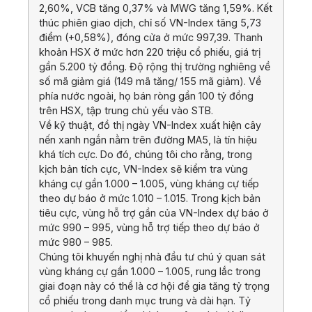
2,60%, VCB tăng 0,37% và MWG tăng 1,59%. Kết
thúc phiên giao dịch, chỉ số VN-Index tăng 5,73
điểm (+0,58%), đóng cửa ở mức 997,39. Thanh
khoản HSX ở mức hơn 220 triệu cổ phiếu, giá trị
gần 5.200 tỷ đồng. Độ rộng thị trường nghiêng về
số mã giảm giá (149 mã tăng/ 155 mã giảm). Về
phía nước ngoài, họ bán ròng gần 100 tỷ đồng
trên HSX, tập trung chủ yếu vào STB.
Về kỹ thuật, đồ thị ngày VN-Index xuất hiện cây
nến xanh ngắn nằm trên đường MA5, là tín hiệu
khá tích cực. Do đó, chúng tôi cho rằng, trong
kịch bản tích cực, VN-Index sẽ kiểm tra vùng
kháng cự gần 1.000 – 1.005, vùng kháng cự tiếp
theo dự báo ở mức 1.010 – 1.015. Trong kịch bản
tiêu cực, vùng hỗ trợ gần của VN-Index dự báo ở
mức 990 – 995, vùng hỗ trợ tiếp theo dự báo ở
mức 980 – 985.
Chúng tôi khuyến nghị nhà đầu tư chú ý quan sát
vùng kháng cự gần 1.000 – 1.005, rung lắc trong
giai đoạn này có thể là cơ hội để gia tăng tỷ trọng
cổ phiếu trong danh mục trung và dài hạn. Tỷ