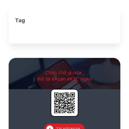
Tag
Chần chờ gi nữa ,
mở tài khoản eKYC ngay!
TẢI APP NGAY