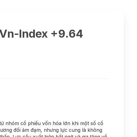
 Vn-Index +9.64
từ nhóm cổ phiếu vốn hóa lớn khi một số cổ
 tương đối ảm đạm, nhưng lực cung là không
thấp. Lực cầu xuất hiện bất ngờ và gia tăng về