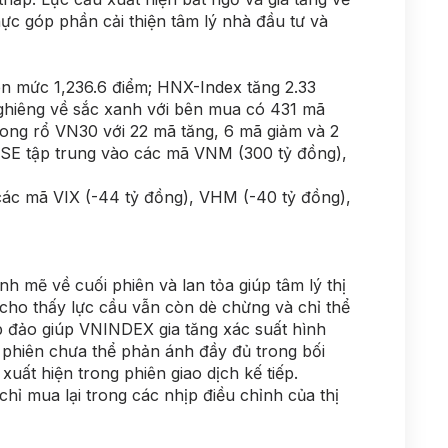
c góp phần cải thiện tâm lý nhà đầu tư và
ên mức 1,236.6 điểm; HNX-Index tăng 2.33
nghiêng về sắc xanh với bên mua có 431 mã
ong rổ VN30 với 22 mã tăng, 6 mã giảm và 2
SE tập trung vào các mã VNM (300 tỷ đồng),
các mã VIX (-44 tỷ đồng), VHM (-40 tỷ đồng),
nh mẽ về cuối phiên và lan tỏa giúp tâm lý thị
cho thấy lực cầu vẫn còn dè chừng và chỉ thể
áp đảo giúp VNINDEX gia tăng xác suất hình
 phiên chưa thể phản ánh đầy đủ trong bối
uất hiện trong phiên giao dịch kế tiếp.
hỉ mua lại trong các nhịp điều chỉnh của thị