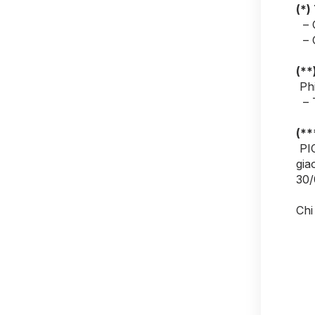
(*)
– C
– C
(**
Phi
– T
(**
PIC
gia
30/
Chi