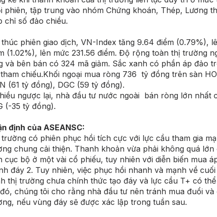
i phiên, tập trung vào nhóm Chứng khoán, Thép, Lương thự
p chỉ số đảo chiều.
 thúc phiên giao dịch, VN-Index tăng 9.64 điểm (0.79%), l
m (1.02%), lên mức 231.56 điểm. Độ rộng toàn thị trường 
g và bên bán có 324 mã giảm. Sắc xanh có phần áp đảo tr
tham chiếu.Khối ngoại mua ròng 736 tỷ đồng trên sàn HO
 (61 tỷ đồng), DGC (59 tỷ đồng).
hiều ngược lại, nhà đầu tư nước ngoài bán ròng lớn nhất 
 (-35 tỷ đồng).
ận định của ASEANSC:
 trường có phiên phục hồi tích cực với lực cầu tham gia mạ
ờng chung cải thiện. Thanh khoản vừa phải không quá lớn 
n cục bộ ở một vài cổ phiếu, tuy nhiên với diễn biến mua 
nh đáy 2. Tuy nhiên, việc phục hồi nhanh và mạnh về cuối
h thị trường chưa chính thức tạo đáy và lực cầu T+ có thể x
đó, chúng tôi cho rằng nhà đầu tư nên tránh mua đuổi và c
ờng, nếu vùng đáy sẽ được xác lập trong tuần sau.