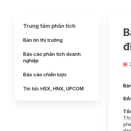
Trung tâm phân tích
B
Bản tin thị trường
đ
Báo cáo phân tích doanh
nghiệp
Báo cáo chiến lược
Bản
Tin tức HSX, HNX, UPCOM
ĐẢ
Tổn
Thị
phi
đán