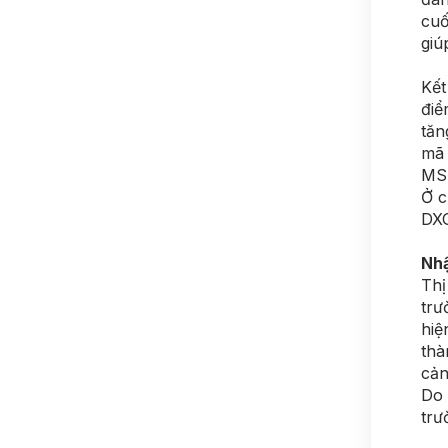
cuố
giú
Kết
điể
tăn
mã 
MSN
Ở c
DXG
Nh
Thị
trư
hiệ
thà
cản
Do 
trư