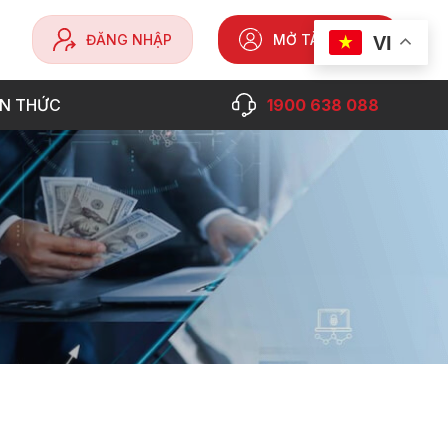
ĐĂNG NHẬP
MỞ TÀI KHOẢN
VI
ẾN THỨC
1900 638 088