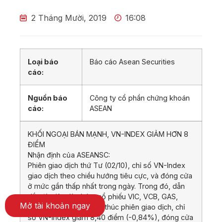
2 Tháng Mười, 2019
16:08
Loại báo
Báo cáo Asean Securities
cáo:
Nguồn báo
Công ty cổ phần chứng khoán
cáo:
ASEAN
KHỐI NGOẠI BÁN MẠNH, VN-INDEX GIẢM HƠN 8
ĐIỂM
Nhận định của ASEANSC:
Phiên giao dịch thứ Tư (02/10), chỉ số VN-Index
giao dịch theo chiều hướng tiêu cực, và đóng cửa
ở mức gần thấp nhất trong ngày. Trong đó, dẫn
dắt đà giảm là nhóm cổ phiếu VIC, VCB, GAS,
Mở tài khoản ngay
VNM, MSN và VRE. Kết thúc phiên giao dịch, chỉ
số VN-Index giảm 8,40 điểm (-0,84%), đóng cửa