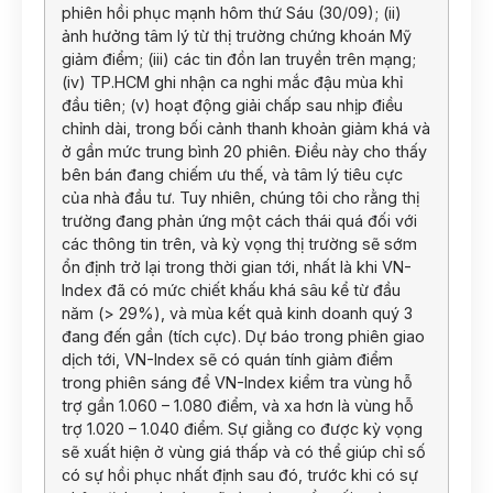
phiên hồi phục mạnh hôm thứ Sáu (30/09); (ii)
ảnh hưởng tâm lý từ thị trường chứng khoán Mỹ
giảm điểm; (iii) các tin đồn lan truyền trên mạng;
(iv) TP.HCM ghi nhận ca nghi mắc đậu mùa khỉ
đầu tiên; (v) hoạt động giải chấp sau nhịp điều
chỉnh dài, trong bối cảnh thanh khoản giảm khá và
ở gần mức trung bình 20 phiên. Điều này cho thấy
bên bán đang chiếm ưu thế, và tâm lý tiêu cực
của nhà đầu tư. Tuy nhiên, chúng tôi cho rằng thị
trường đang phản ứng một cách thái quá đối với
các thông tin trên, và kỳ vọng thị trường sẽ sớm
ổn định trở lại trong thời gian tới, nhất là khi VN-
Index đã có mức chiết khấu khá sâu kể từ đầu
năm (> 29%), và mùa kết quả kinh doanh quý 3
đang đến gần (tích cực). Dự báo trong phiên giao
dịch tới, VN-Index sẽ có quán tính giảm điểm
trong phiên sáng để VN-Index kiểm tra vùng hỗ
trợ gần 1.060 – 1.080 điểm, và xa hơn là vùng hỗ
trợ 1.020 – 1.040 điểm. Sự giằng co được kỳ vọng
sẽ xuất hiện ở vùng giá thấp và có thể giúp chỉ số
có sự hồi phục nhất định sau đó, trước khi có sự