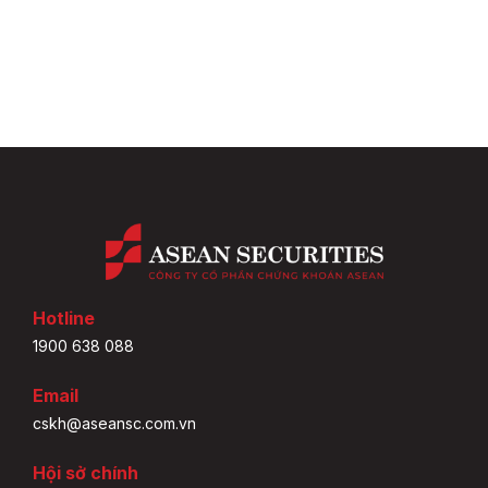
Hotline
1900 638 088
Email
cskh@aseansc.com.vn
Hội sở chính