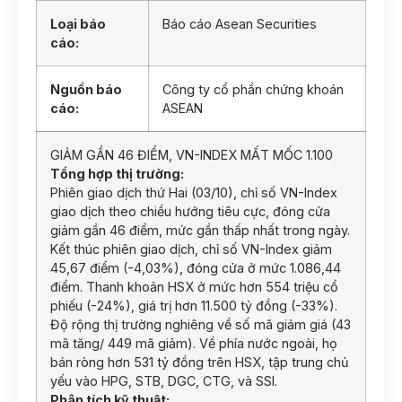
Loại báo
Báo cáo Asean Securities
cáo:
Nguồn báo
Công ty cổ phần chứng khoán
cáo:
ASEAN
GIẢM GẦN 46 ĐIỂM, VN-INDEX MẤT MỐC 1.100
Tổng hợp thị trường:
Phiên giao dịch thứ Hai (03/10), chỉ số VN-Index
giao dịch theo chiều hướng tiêu cực, đóng cửa
giảm gần 46 điểm, mức gần thấp nhất trong ngày.
Kết thúc phiên giao dịch, chỉ số VN-Index giảm
45,67 điểm (-4,03%), đóng cửa ở mức 1.086,44
điểm. Thanh khoản HSX ở mức hơn 554 triệu cổ
phiếu (-24%), giá trị hơn 11.500 tỷ đồng (-33%).
Độ rộng thị trường nghiêng về số mã giảm giá (43
mã tăng/ 449 mã giảm). Về phía nước ngoài, họ
bán ròng hơn 531 tỷ đồng trên HSX, tập trung chủ
yếu vào HPG, STB, DGC, CTG, và SSI.
Phân tích kỹ thuật: