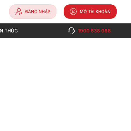
ĐĂNG NHẬP
MỞ TÀI KHOẢN
ẾN THỨC
1900 638 088