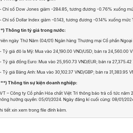
 Chỉ số Dow Jones giảm -284.85, tương đương -0.76% xuống mức
 Chỉ số Dollar Index giảm -0.143, tương đương -0.14% xuống mức 
**) Thông tin tỷ giá trong nước:
hiên ngày Thứ Năm (04/01) Ngân hàng Thương mại Cổ phần Ngoại 
 Tỷ giá đô la Mỹ: Mua vào 24,190.00 VND/USD; bán ra 24,560.00 
 Tỷ giá đồng Euro: Mua vào 25,950.73 VND/EUR; bán ra 27,375.42
 Tỷ giá Bảng Anh: Mua vào 30,102.37 VND/GBP; bán ra 31,383.95 
***) Thông tin sự kiện doanh nghiệp:
VT – Công ty Cổ phần Hóa chất Việt Trì thông báo trả cổ tức năm 2
hông hưởng quyền: 05/01/2024. Ngày đăng kí cuối cùng: 08/01/2024
hi tiết xin xem trong file đính kèm.