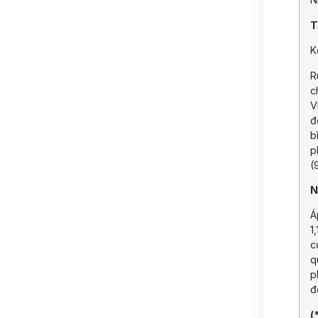
T
K
R
c
V
đ
b
p
(
N
Á
1
c
q
p
đ
(