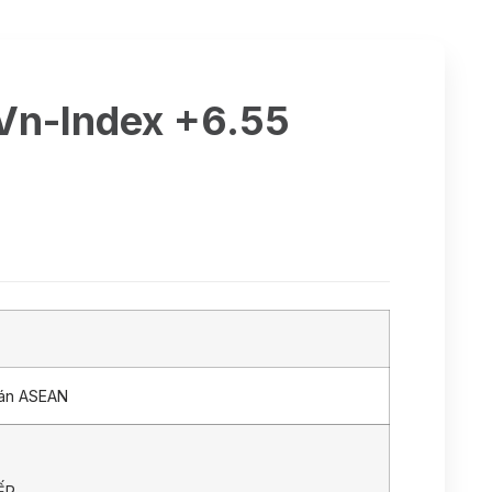
 Vn-Index +6.55
oán ASEAN
ẾP