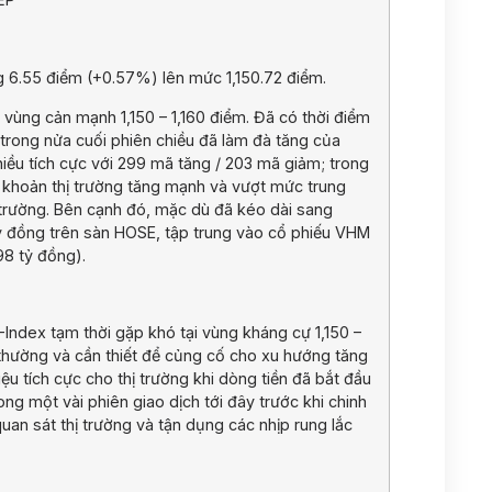
g 6.55 điểm (+0.57%) lên mức 1,150.72 điểm.
ề vùng cản mạnh 1,150 – 1,160 điểm. Đã có thời điểm
g trong nửa cuối phiên chiều đã làm đà tăng của
iều tích cực với 299 mã tăng / 203 mã giảm; trong
 khoản thị trường tăng mạnh và vượt mức trung
trường. Bên cạnh đó, mặc dù đã kéo dài sang
4 tỷ đồng trên sàn HOSE, tập trung vào cổ phiếu VHM
98 tỷ đồng).
-Index tạm thời gặp khó tại vùng kháng cự 1,150 –
h thường và cần thiết để củng cố cho xu hướng tăng
iệu tích cực cho thị trường khi dòng tiền đã bắt đầu
rong một vài phiên giao dịch tới đây trước khi chinh
uan sát thị trường và tận dụng các nhịp rung lắc