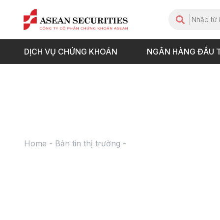
DỊCH VỤ CHỨNG KHOÁN
NGÂN HÀNG ĐẦU 
Home
-
Bản tin thị trường
-
Bản tin ngày 04.01.2024