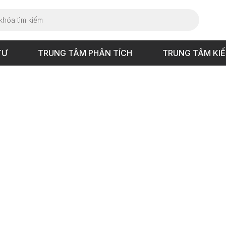
TƯ
TRUNG TÂM PHÂN TÍCH
TRUNG TÂM KI
 – Vn-Index +6.55 điểm [1,150.72]