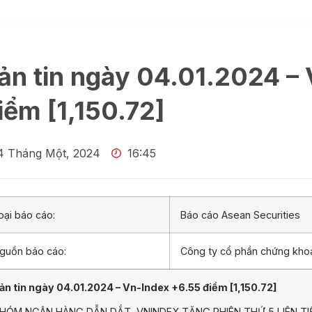
ản tin ngày 04.01.2024 –
iểm [1,150.72]
4 Tháng Một, 2024
16:45
oại báo cáo:
Báo cáo Asean Securities
guồn báo cáo:
Công ty cổ phần chứng kh
ản tin ngày 04.01.2024 – Vn-Index +6.55 điểm [1,150.72]
HÓM NGÂN HÀNG DẪN DẮT, VNINDEX TĂNG PHIÊN THỨ 5 LIÊN TI