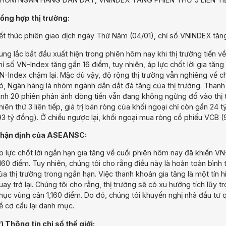
ổng hợp thị trường:
ết thúc phiên giao dịch ngày Thứ Năm (04/01), chỉ số VNINDEX tăn
ung lắc bắt đầu xuất hiện trong phiên hôm nay khi thị trường tiến v
hỉ số VN-Index tăng gần 16 điểm, tuy nhiên, áp lực chốt lời gia tăn
N-Index chậm lại. Mặc dù vậy, độ rộng thị trường vẫn nghiêng về ch
ó, Ngân hàng là nhóm ngành dẫn dắt đà tăng của thị trường. Thanh
ình 20 phiên phản ánh dòng tiền vẫn đang không ngừng đổ vào thị 
hiên thứ 3 liên tiếp, giá trị bán ròng của khối ngoại chỉ còn gần 2
93 tỷ đồng). Ở chiều ngược lại, khối ngoại mua ròng cổ phiếu VCB (
hận định của ASEANSC:
p lực chốt lời ngắn hạn gia tăng về cuối phiên hôm nay đã khiến VN
,160 điểm. Tuy nhiên, chúng tôi cho rằng điều này là hoàn toàn bìn
ủa thị trường trong ngắn hạn. Việc thanh khoản gia tăng là một tín h
uay trở lại. Chúng tôi cho rằng, thị trường sẽ có xu hướng tích lũy t
hục vùng cản 1,160 điểm. Do đó, chúng tôi khuyến nghị nhà đầu tư q
ể cơ cấu lại danh mục.
*) Thông tin chỉ số thế giới: