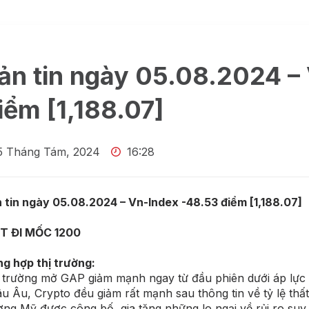
ản tin ngày 05.08.2024 –
iểm [1,188.07]
5 Tháng Tám, 2024
16:28
 tin ngày 05.08.2024 – Vn-Index -48.53 điểm [1,188.07]
T ĐI MỐC 1200
g hợp thị trường:
 trường mở GAP giảm mạnh ngay từ đầu phiên dưới áp lực 
u Âu, Crypto đều giảm rất mạnh sau thông tin về tỷ lệ thấ
ờng Mỹ được công bố, gia tăng những lo ngại về rủi ro suy