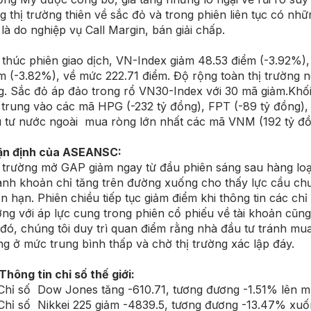
g thị trường thiên về sắc đỏ và trong phiên liên tục có nhữ
 là do nghiệp vụ Call Margin, bán giải chấp.
 thúc phiên giao dịch, VN-Index giảm 48.53 điểm (-3.92%)
m (-3.82%), về mức 222.71 điểm. Độ rộng toàn thị trường 
g. Sắc đỏ áp đảo trong rổ VN30-Index với 30 mã giảm.Khố
 trung vào các mã HPG (-232 tỷ đồng), FPT (-89 tỷ đồng),
 tư nước ngoài mua ròng lớn nhất các mã VNM (192 tỷ đồn
ận định của ASEANSC:
 trường mở GAP giảm ngay từ đầu phiên sáng sau hàng loạt á
nh khoản chỉ tăng trên đường xuống cho thấy lực cầu chưa
n hạn. Phiên chiều tiếp tục giảm điểm khi thông tin các 
ng với áp lực cung trong phiên cổ phiếu về tài khoản cũng
đó, chúng tôi duy trì quan điểm rằng nhà đầu tư tránh mua đ
ng ở mức trung bình thấp và chờ thị trường xác lập đáy.
 Thông tin chỉ số thế giới:
hỉ số Dow Jones tăng -610.71, tương đương -1.51% lên m
hỉ số Nikkei 225 giảm -4839.5, tương đương -13.47% xuố