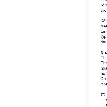
rộn
thể
Kết
điể
tăn
tập
đầu
Nh
Thị
Tha
ngắ
hưở
Do 
trọ
(*)
– C
– C