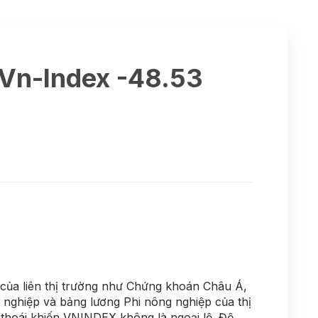
 Vn-Index -48.53
của liên thị trường như Chứng khoán Châu Á,
t nghiệp và bảng lương Phi nông nghiệp của thị
 thoái khiến VNINDEX không là ngoại lệ. Độ