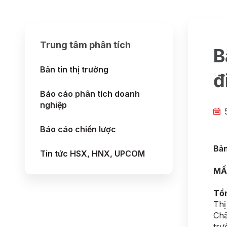
Trung tâm phân tích
B
Bản tin thị trường
đ
Báo cáo phân tích doanh
nghiệp
Báo cáo chiến lược
Bản
Tin tức HSX, HNX, UPCOM
MẤ
Tổn
Thị
Châ
trư