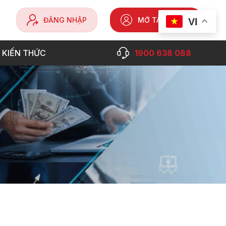
ĐĂNG NHẬP
MỞ TÀI KHOẢN
VI
 KIẾN THỨC
1900 638 088