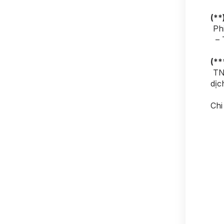
(**
Phi
– T
(**
TNP
dịc
Chi