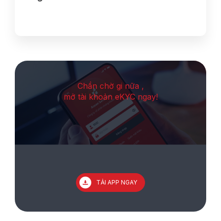
Chần chờ gi nữa ,
mở tài khoản eKYC ngay!
TẢI APP NGAY