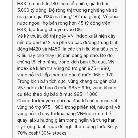
HSX ở mức hơn 180 triệu cổ phiếu, giá trị hơn
5.000 tỷ đồng. Độ rộng thị trường nghiêng về số
mã giảm giá (124 mã tăng/ 182 mã giảm). Về phía
nước ngoài, họ bán ròng hơn 45 tỷ đồng trên
HSX, tập trung chủ yếu vào DIG.
Về kỹ thuật, đồ thị ngày VN-Index xuất hiện cây
nến đỏ dài thứ 2, và phá vỡ các đường trung bình
động MA20 và MA50, là các tín hiệu khá tiêu cực.
Điều này cho thấy lực bán đang áp đảo. Do đó,
chúng tôi cho rằng, trong kịch bản tiêu cực, VN-
Index sẽ kiểm tra vùng hỗ trợ gần 975 – 980,
vùng hỗ trợ tiếp theo dự báo ở mức 965 – 970.
Trong kịch bản tích cực, vùng kháng cự gần của
VN-Index dự báo ở mức 985 – 990, vùng kháng
cự tiếp theo dự báo ở mức 995 – 1.000.
Chúng tôi khuyến nghị nhà đầu tư chú ý quan sát
vùng hỗ trợ 975 – 980 trong phiên tới, nếu phá vỡ
vùng hỗ trợ này thì khả năng VN-Index có thể
quay lại xu hướng giảm trong ngắn và trung hạn.
Tỷ trọng danh mục đề nghị theo công thức Kelly:
70% cash/ 30% stocks.