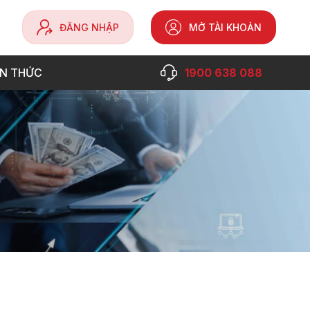
ĐĂNG NHẬP
MỞ TÀI KHOẢN
VI
ẾN THỨC
1900 638 088