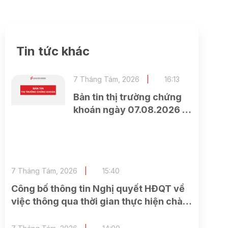
Tin tức khác
7 Tháng Tám, 2026
16:13
Bản tin thị trường chứng
khoán ngày 07.08.2026 –
Thị trường phân hóa rõ
nét
7 Tháng Tám, 2026
15:40
Công bố thông tin Nghị quyết HĐQT về
việc thông qua thời gian thực hiện chào
bán cổ phần cho cổ đông hiện hữu và
các công việc có liên quan