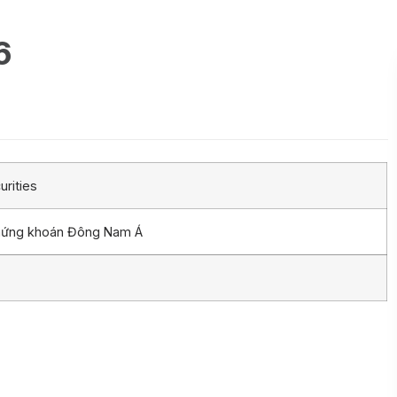
6
rities
chứng khoán Đông Nam Á