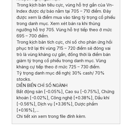
Trong kịch bản tiêu cực, vùng hỗ trợ gần của Vn-
Index được dự báo nằm tại 705 – 710 điểm. Đây
được xem là điểm mua vào tăng tỷ trọng cổ phiếu
trong danh mục. Xem xét bán ra khi thủng
ngưỡng hỗ trợ 705. Vùng hỗ trợ tiếp theo ở mức
695 – 700 điểm.
Trong kịch bản tích cực, chỉ số cho phản ứng hồi
phục trở lại thì vùng 715 – 720 điểm sẽ đóng vai
trò là vùng kháng cự gần, đồng thời là điểm bán
giảm tỷ trọng cổ phiếu trong danh mục. Vùng
kháng cự tiếp theo ở mức 725 – 730 điểm.
Tỷ trọng danh mục đề nghị: 30% cash/ 70%
stocks.
DIỄN BIẾN CHỈ SỐ NGÀNH
Bất động sản [-0.05%], Cao su [-0.75%], Chứng
khoán [-0.02%], Công nghệ [+0.38%], Dầu khí
[-0.56%], Dịch vụ [+3.36%], Dược phẩm
[+0.16%],…
Chi tiết xin xem trong file đính kèm.