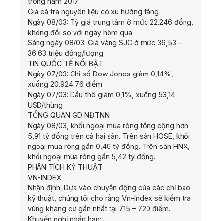
trong năm 2017
Giá cá tra nguyên liệu có xu hướng tăng
Ngày 08/03: Tỷ giá trung tâm ở mức 22.246 đồng,
không đổi so với ngày hôm qua
Sáng ngày 08/03: Giá vàng SJC ở mức 36,53 –
36,63 triệu đồng/lượng
TIN QUỐC TẾ NỔI BẬT
Ngày 07/03: Chỉ số Dow Jones giảm 0,14%,
xuống 20.924,76 điểm
Ngày 07/03: Dầu thô giảm 0,1%, xuống 53,14
USD/thùng
TỔNG QUAN GD NĐTNN
Ngày 08/03, khối ngoại mua ròng tổng cộng hơn
5,91 tỷ đồng trên cả hai sàn. Trên sàn HOSE, khối
ngoại mua ròng gần 0,49 tỷ đồng. Trên sàn HNX,
khối ngoại mua ròng gần 5,42 tỷ đồng.
PHÂN TÍCH KỸ THUẬT
VN-INDEX
Nhận định: Dựa vào chuyển động của các chỉ báo
kỹ thuật, chúng tôi cho rằng Vn-Index sẽ kiểm tra
vùng kháng cự gần nhất tại 715 – 720 điểm.
Khuyến nghị ngắn hạn: