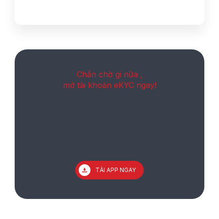
Chần chờ gi nữa ,
mở tài khoản eKYC ngay!
TẢI APP NGAY