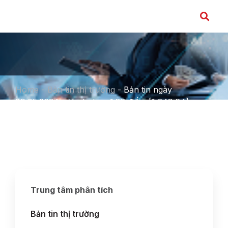
Home
-
Bản tin thị trường
-
Bản tin ngày
09.05.2024 – Vn-Index -1.82 điểm [1,248.64]
Trung tâm phân tích
Bản tin thị trường