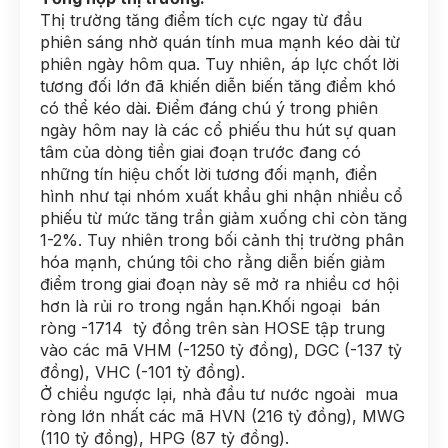
Thị trường tăng điểm tích cực ngay từ đầu
phiên sáng nhờ quán tính mua mạnh kéo dài từ
phiên ngày hôm qua. Tuy nhiên, áp lực chốt lời
tương đối lớn đã khiến diễn biến tăng điểm khó
có thể kéo dài. Điểm đáng chú ý trong phiên
ngày hôm nay là các cổ phiếu thu hút sự quan
tâm của dòng tiền giai đoạn trước đang có
những tín hiệu chốt lời tương đối mạnh, điển
hình như tại nhóm xuất khẩu ghi nhận nhiều cổ
phiếu từ mức tăng trần giảm xuống chỉ còn tăng
1-2%. Tuy nhiên trong bối cảnh thị trường phân
hóa mạnh, chúng tôi cho rằng diễn biến giảm
điểm trong giai đoạn này sẽ mở ra nhiều cơ hội
hơn là rủi ro trong ngắn hạn.Khối ngoại bán
ròng -1714 tỷ đồng trên sàn HOSE tập trung
vào các mã VHM (-1250 tỷ đồng), DGC (-137 tỷ
đồng), VHC (-101 tỷ đồng).
Ở chiều ngược lại, nhà đầu tư nước ngoài mua
ròng lớn nhất các mã HVN (216 tỷ đồng), MWG
(110 tỷ đồng), HPG (87 tỷ đồng).