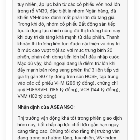
tuy nhiên, áp lực bán từ các cổ phiếu vốn hoá lớn
trong rổ VN30, đặc biệt là nhóm Ngân hàng, đã
khiến VN-Index đánh mất phần lớn đà tăng giá.
Trong khi đó, nhóm cổ phiếu Bất động sản tiếp
tục là động lực chính nâng đỡ thị trường hôm nay
khi duy trì đà tăng khá mạnh từ đầu phiên. Thanh
khoản thị trường liên tục được cải thiện và duy trì
ở mức cao vượt trội so với mức trung bình 20
phiên, phản ánh dòng tiền lớn bắt đầu nhập cuộc.
Mặc dù vậy, khối ngoại đang là điểm trừ lớn khi
đẩy mạnh bán ròng sang phiên thứ 3 liên tiếp với
giá trị gần 807 tỷ đồng trên sàn HOSE, tập trung
vào các cổ phiếu VHM (286 tỷ đồng), chứng chỉ
quỹ FUESSVFL (185 tỷ đồng), VCB (144 tỷ đồng),
VNM (102 tỷ đồng).
Nhận định của ASEANSC:
Thị trường vận động khá tốt trong phiên giao dịch
hôm nay, bất chấp áp lực chốt lời ngắn hạn ngày
càng tăng cao. Chúng tôi cho rằng thị trường vẫn
đang trong xu hướng tăng, tuy nhiên, VN-Index