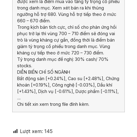
được xem là điểm mua vào tăng tỷ trọng cổ phiếu
trong danh mục. Xem xét bán ra khi thủng
ngưỡng hỗ trợ 680. Vùng hỗ trợ tiếp theo ở mức
660 – 670 điểm.
Trong kịch bản tích cực, chỉ số cho phản ứng hồi
phục trở lại thì vùng 700 – 710 điểm sẽ đóng vai
trò là vùng kháng cự gần, đồng thời là điểm bán
giảm tỷ trọng cổ phiếu trong danh mục. Vùng
kháng cự tiếp theo ở mức 720 – 730 điểm.
Tỷ trọng danh mục đề nghị: 30% cash/ 70%
stocks.
DIỄN BIẾN CHỈ SỐ NGÀNH
Bất động sản [+0.24%], Cao su [+2.48%], Chứng
khoán [+0.19%], Công nghệ [-0.03%], Dầu khí
[+1.43%], Dịch vụ [-0.61%], Dược phẩm [-0.11%],
…
Chi tiết xin xem trong file đính kèm.
Lượt xem:
145