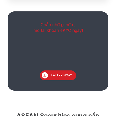
Chần chờ gi nữa ,
mở tài khoản eKYC ngay!
TẢI APP NGAY
ASEAN Securities cung cấp