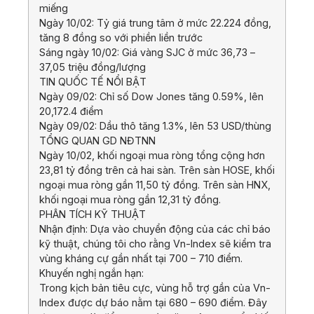
miếng
Ngày 10/02: Tỷ giá trung tâm ở mức 22.224 đồng,
tăng 8 đồng so với phiền liền trước
Sáng ngày 10/02: Giá vàng SJC ở mức 36,73 –
37,05 triệu đồng/lượng
TIN QUỐC TẾ NỔI BẬT
Ngày 09/02: Chỉ số Dow Jones tăng 0.59%, lên
20,172.4 điểm
Ngày 09/02: Dầu thô tăng 1.3%, lên 53 USD/thùng
TỔNG QUAN GD NĐTNN
Ngày 10/02, khối ngoại mua ròng tổng cộng hơn
23,81 tỷ đồng trên cả hai sàn. Trên sàn HOSE, khối
ngoại mua ròng gần 11,50 tỷ đồng. Trên sàn HNX,
khối ngoại mua ròng gần 12,31 tỷ đồng.
PHÂN TÍCH KỸ THUẬT
Nhận định: Dựa vào chuyển động của các chỉ báo
kỹ thuật, chúng tôi cho rằng Vn-Index sẽ kiểm tra
vùng kháng cự gần nhất tại 700 – 710 điểm.
Khuyến nghị ngắn hạn:
Trong kịch bản tiêu cực, vùng hỗ trợ gần của Vn-
Index được dự báo nằm tại 680 – 690 điểm. Đây