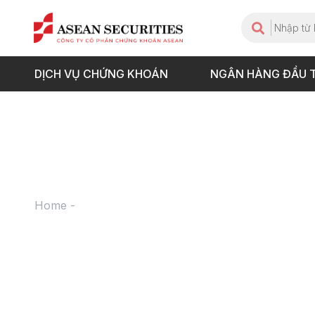
DỊCH VỤ CHỨNG KHOÁN
NGÂN HÀNG ĐẦU 
Home
-
Bản tin ngày 10.10.2019 – Vn-Index -0,45 đ