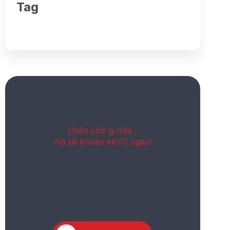
Tag
Chần chờ gi nữa ,
mở tài khoản eKYC ngay!