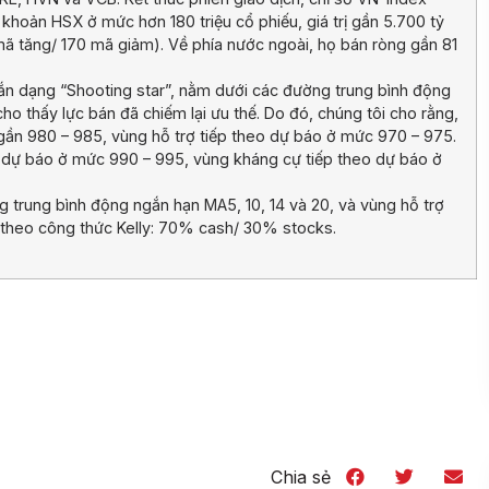
oản HSX ở mức hơn 180 triệu cổ phiếu, giá trị gần 5.700 tỷ
mã tăng/ 170 mã giảm). Về phía nước ngoài, họ bán ròng gần 81
gắn dạng “Shooting star”, nằm dưới các đường trung bình động
 cho thấy lực bán đã chiếm lại ưu thế. Do đó, chúng tôi cho rằng,
 gần 980 – 985, vùng hỗ trợ tiếp theo dự báo ở mức 970 – 975.
 dự báo ở mức 990 – 995, vùng kháng cự tiếp theo dự báo ở
g trung bình động ngắn hạn MA5, 10, 14 và 20, và vùng hỗ trợ
 theo công thức Kelly: 70% cash/ 30% stocks.
Chia sẻ