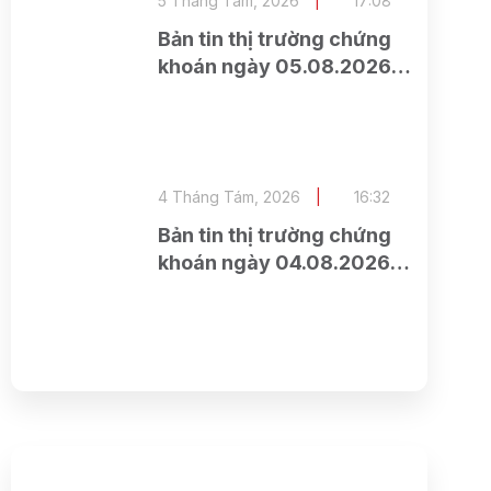
5 Tháng Tám, 2026
17:08
hiện hữu của Công ty.
Bản tin thị trường chứng
khoán ngày 05.08.2026 –
Áp lực bán gia tăng về
cuối phiên
4 Tháng Tám, 2026
16:32
Bản tin thị trường chứng
khoán ngày 04.08.2026 –
VN-Index duy trì sắc xanh