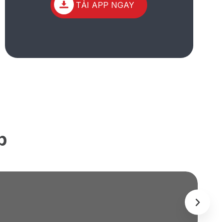
TẢI APP NGAY
p