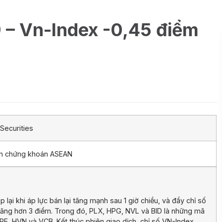
9 – Vn-Index -0,45 điểm
Securities
ần chứng khoán ASEAN
 lại khi áp lực bán lại tăng mạnh sau 1 giờ chiều, và đẩy chỉ số
ăng hơn 3 điểm. Trong đó, PLX, HPG, NVL và BID là những mã
RE, HVN và VCB. Kết thúc phiên giao dịch, chỉ số VN-Index