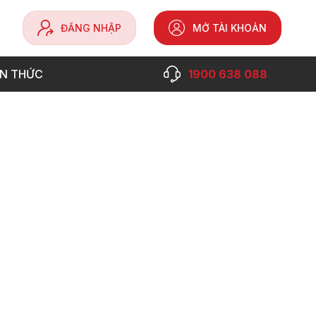
ĐĂNG NHẬP
MỞ TÀI KHOẢN
ẾN THỨC
1900 638 088