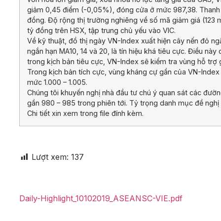
giảm 0,45 điểm (-0,05%), đóng cửa ở mức 987,38. Thanh kh
đồng. Độ rộng thị trường nghiêng về số mã giảm giá (123 
tỷ đồng trên HSX, tập trung chủ yếu vào VIC.
Về kỹ thuật, đồ thị ngày VN-Index xuất hiện cây nến đỏ n
ngắn hạn MA10, 14 và 20, là tín hiệu khá tiêu cực. Điều này
trong kịch bản tiêu cực, VN-Index sẽ kiểm tra vùng hỗ trợ
Trong kịch bản tích cực, vùng kháng cự gần của VN-Index
mức 1.000 – 1.005.
Chúng tôi khuyến nghị nhà đầu tư chú ý quan sát các đườn
gần 980 – 985 trong phiên tới. Tỷ trọng danh mục đề nghị
Chi tiết xin xem trong file đính kèm.
Lượt xem:
137
Daily-Highlight_10102019_ASEANSC-VIE.pdf