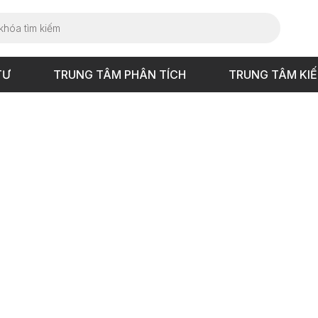
TƯ
TRUNG TÂM PHÂN TÍCH
TRUNG TÂM KI
iểm [987,38]