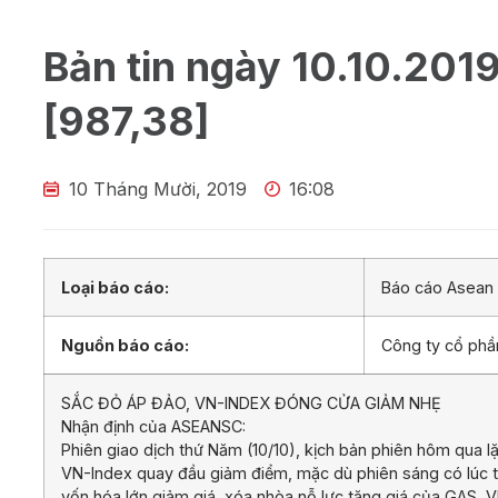
Bản tin ngày 10.10.201
[987,38]
10 Tháng Mười, 2019
16:08
Loại báo cáo:
Báo cáo Asean 
Nguồn báo cáo:
Công ty cổ ph
SẮC ĐỎ ÁP ĐẢO, VN-INDEX ĐÓNG CỬA GIẢM NHẸ
Nhận định của ASEANSC:
Phiên giao dịch thứ Năm (10/10), kịch bản phiên hôm qua lặp
VN-Index quay đầu giảm điểm, mặc dù phiên sáng có lúc t
vốn hóa lớn giảm giá, xóa nhòa nỗ lực tăng giá của GAS, V