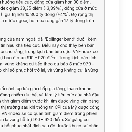
ều hướng tiêu cực, đóng cửa giảm hơn 38 điểm,
-Index giảm 38,35 điểm (-3,89%), đóng cửa ở mức
 giá trị hơn 10.800 tỷ đồng (+4%). Độ rộng thị
ía nước ngoài, họ mua ròng gần 17 tỷ đồng trên
đóng cửa nằm ngoài dải ‘Bollinger band’ dưới, kèm
tín hiệu khá tiêu cực. Điều này cho thấy bên bán
tôi cho rằng, trong kịch bản tiêu cực, VN-Index có
dự báo ở mức 910 – 920 điểm. Trong kịch bản tích
, vùng kháng cự tiếp theo dự báo ở mức 970 –
 chỉ số phục hồi trở lại, và vùng kháng cự là vùng
i cảnh áp lực giải chấp gia tăng, thanh khoản
 đang chiếm ưu thế, và tâm lý tiêu cực của nhà đầu
án tính giảm điểm trước khi tìm được vùng cân bằng
thị trường sau khi thông tin CPI của Mỹ được công
ới, VN-Index sẽ có quán tính giảm điểm trong phiên
n là vùng hỗ trợ 910 – 920 điểm. Sự giằng co
sự hồi phục nhất định sau đó, trước khi có sự phân