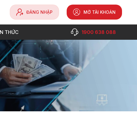
ĐĂNG NHẬP
MỞ TÀI KHOẢN
ẾN THỨC
1900 638 088