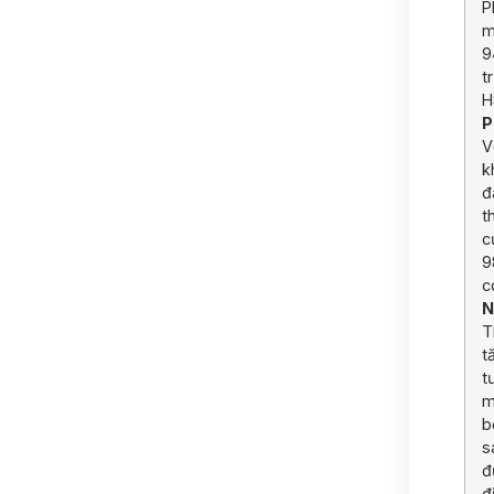
P
m
9
t
H
P
V
k
đ
t
c
9
c
N
T
t
t
m
b
s
đ
đ