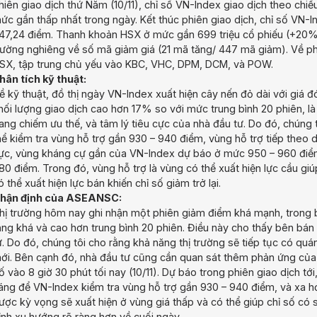
hiên giao dịch thứ Năm (10/11), chỉ số VN-Index giao dịch theo chi
ức gần thấp nhất trong ngày. Kết thúc phiên giao dịch, chỉ số VN
47,24 điểm. Thanh khoản HSX ở mức gần 699 triệu cổ phiếu (+20%),
rường nghiêng về số mã giảm giá (21 mã tăng/ 447 mã giảm). Về ph
SX, tập trung chủ yếu vào KBC, VHC, DPM, DCM, và POW.
hân tích kỹ thuật:
ề kỹ thuật, đồ thị ngày VN-Index xuất hiện cây nến đỏ dài với giá 
hối lượng giao dịch cao hơn 17% so với mức trung bình 20 phiên, là 
ang chiếm ưu thế, và tâm lý tiêu cực của nhà đầu tư. Do đó, chúng 
hể kiểm tra vùng hỗ trợ gần 930 – 940 điểm, vùng hỗ trợ tiếp theo 
ực, vùng kháng cự gần của VN-Index dự báo ở mức 950 – 960 điểm
80 điểm. Trong đó, vùng hỗ trợ là vùng có thể xuất hiện lực cầu giúp
ó thể xuất hiện lực bán khiến chỉ số giảm trở lại.
hận định của ASEANSC:
hị trường hôm nay ghi nhận một phiên giảm điểm khá mạnh, trong bố
ăng khá và cao hơn trung bình 20 phiên. Điều này cho thấy bên bán
ư. Do đó, chúng tôi cho rằng khả năng thị trường sẽ tiếp tục có qu
ới. Bên cạnh đó, nhà đầu tư cũng cần quan sát thêm phản ứng của 
ố vào 8 giờ 30 phút tối nay (10/11). Dự báo trong phiên giao dịch t
áng để VN-Index kiểm tra vùng hỗ trợ gần 930 – 940 điểm, và xa hơ
ược kỳ vọng sẽ xuất hiện ở vùng giá thấp và có thể giúp chỉ số có 
ịnh xu hướng rõ ràng hơn về cuối ngày.