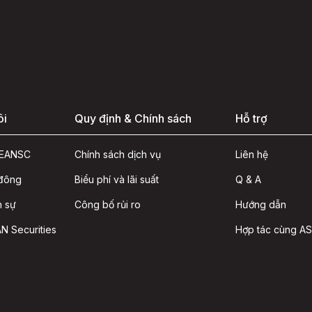
ôi
Quy định & Chính sách
Hỗ trợ
ASEANSC
Chính sách dịch vụ
Liên hệ
 đông
Biểu phí và lãi suất
Q & A
n sự
Công bố rủi ro
Hướng dẫn
N Securities
Hợp tác cùng A