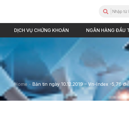
DỊCH VỤ CHỨNG KHOÁN
NGÂN HÀNG ĐẦU 
Home
-
Bản tin ngày 10.12.2019 – Vn-Index -5,76 đ