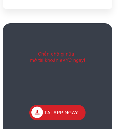
Chần chờ gi nữa ,
mở tài khoản eKYC ngay!
TẢI APP NGAY