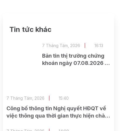
Tin tức khác
7 Tháng Tám, 2026
16:13
Bản tin thị trường chứng
khoán ngày 07.08.2026 –
Thị trường phân hóa rõ
nét
7 Tháng Tám, 2026
15:40
Công bố thông tin Nghị quyết HĐQT về
việc thông qua thời gian thực hiện chào
bán cổ phần cho cổ đông hiện hữu và
các công việc có liên quan