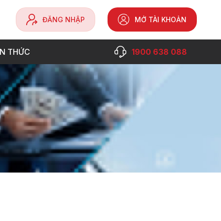
ĐĂNG NHẬP
MỞ TÀI KHOẢN
ẾN THỨC
1900 638 088