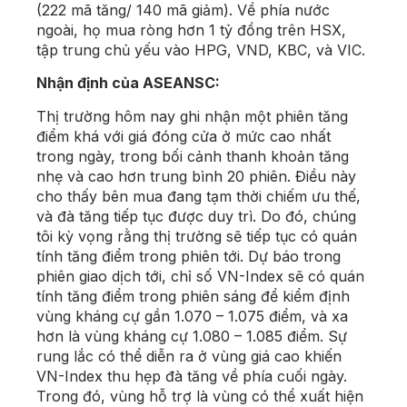
(222 mã tăng/ 140 mã giảm). Về phía nước
ngoài, họ mua ròng hơn 1 tỷ đồng trên HSX,
tập trung chủ yếu vào HPG, VND, KBC, và VIC.
Nhận định của ASEANSC:
Thị trường hôm nay ghi nhận một phiên tăng
điểm khá với giá đóng cửa ở mức cao nhất
trong ngày, trong bối cảnh thanh khoản tăng
nhẹ và cao hơn trung bình 20 phiên. Điều này
cho thấy bên mua đang tạm thời chiếm ưu thế,
và đà tăng tiếp tục được duy trì. Do đó, chúng
tôi kỳ vọng rằng thị trường sẽ tiếp tục có quán
tính tăng điểm trong phiên tới. Dự báo trong
phiên giao dịch tới, chỉ số VN-Index sẽ có quán
tính tăng điểm trong phiên sáng để kiểm định
vùng kháng cự gần 1.070 – 1.075 điểm, và xa
hơn là vùng kháng cự 1.080 – 1.085 điểm. Sự
rung lắc có thể diễn ra ở vùng giá cao khiến
VN-Index thu hẹp đà tăng về phía cuối ngày.
Trong đó, vùng hỗ trợ là vùng có thể xuất hiện