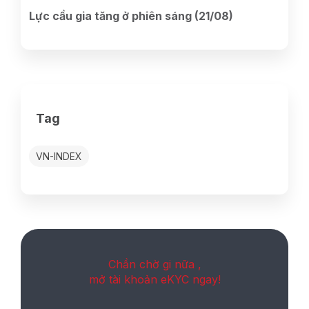
Lực cầu gia tăng ở phiên sáng (21/08)
Tag
VN-INDEX
Chần chờ gi nữa ,
mở tài khoản eKYC ngay!