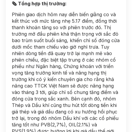
🗞 Tổng hợp thị trường:
Phiên giao dịch hôm nay diễn biến giằng co và
kết thúc với mức tăng nhẹ 5.17 điểm, đồng thời
thanh khoản tăng so với phiên trước đó. Thị
trường mở đầu phiên khá thận trọng với sắc đỏ
bao trùm suốt buổi sáng, khiến chỉ số đóng cửa
dưới mốc tham chiếu vào giờ nghỉ trưa. Tuy
nhiên dòng tiền đã quay trở lại mạnh mẽ vào
phiên chiều, đặc biệt tập trung ở các nhóm cổ
phiếu như Ngân hàng, Chứng khoán với triển
vọng tăng trưởng kinh tế và nâng hạng thị
trường khi có ý kiến chuyên gia cho rằng khả
năng cao TTCK Việt Nam sẽ được nâng hạng
vào tháng 3 tới, giúp chỉ số chung tăng điểm và
đóng cửa trong sắc xanh. Bên cạnh đó, nhóm
Thép và Dầu khí cũng thu hút tốt dòng tiền khi
giá thép và giá dầu đang có xu hướng hồi phục
trở lại, trong đó nhóm Dầu khí với các cổ phiếu
tăng tốt như PVB(2,7%), OIL(2.1%) và
PVS(1.9%) được hưởng lợi khi giá dầu thế giới