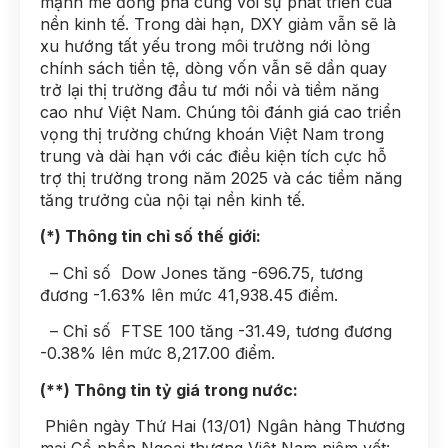
mạnh mẽ đồng pha cùng với sự phát triển của
nền kinh tế. Trong dài hạn, DXY giảm vẫn sẽ là
xu hướng tất yếu trong môi trường nới lỏng
chính sách tiền tệ, dòng vốn vẫn sẽ dần quay
trở lại thị trường đầu tư mới nổi và tiềm năng
cao như Việt Nam. Chúng tôi đánh giá cao triển
vọng thị trường chứng khoán Việt Nam trong
trung và dài hạn với các điều kiện tích cực hỗ
trợ thị trường trong năm 2025 và các tiềm năng
tăng trưởng của nội tại nền kinh tế.
(*) Thông tin chỉ số thế giới:
– Chỉ số Dow Jones tăng -696.75, tương
đương -1.63% lên mức 41,938.45 điểm.
– Chỉ số FTSE 100 tăng -31.49, tương đương
-0.38% lên mức 8,217.00 điểm.
(**) Thông tin tỷ giá trong nước:
Phiên ngày Thứ Hai (13/01) Ngân hàng Thương
mại Cổ phần Ngoại thương Việt Nam niêm yết: