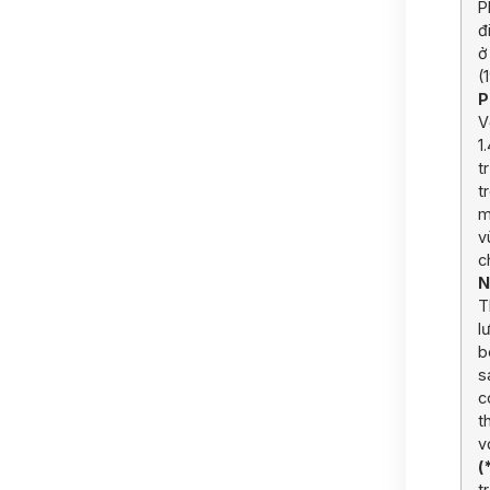
P
đ
ở
(
P
V
1
t
t
m
v
c
N
T
l
b
s
c
t
v
(
t