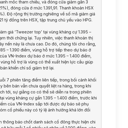
 quanh mốc tham chiếu, và đóng cửa giảm gần 3
,21%), đóng cửa ở mức 1.391,91. Thanh khoản HSX
5%). Độ rộng thị trường nghiêng về số mã giảm giá
21 tỷ đồng trên HSX, tập trung chủ yếu vào HPG.
iảm giá ‘Tweezer top’ tại vùng kháng cự 1.395 –
ạm thời chững lại. Tuy nhiên, việc thanh khoản thị
y nến này là chưa cao. Do đó, chúng tôi cho rằng,
385 – 1.390 điểm, vùng hỗ trợ tiếp theo dự báo ở
 của VN-Index dự báo ở mức 1.395 – 1.400 điểm,
vùng hỗ trợ là vùng có thể xuất hiện lực cầu giúp
bán khiến chỉ số giảm trở lại.
i 7 phiên tăng điểm liên tiếp, trong bối cảnh khối
y bên bán vẫn chưa quyết liệt ra hàng, trong khi
 tới, sự giằng co có thể sẽ diễn ra trong phiên
tại vùng kháng cự gần 1.395 – 1.400 điểm, trước khi
điểm của VN-Index sắp tới được dự báo sẽ phụ
óm cổ phiếu này có tỷ lệ ảnh hưởng khá lớn đối
 thông báo chốt danh sách cổ đông thực hiện chi
 sở hữu mỗi 1 cổ phiếu sẽ nhận về 1.000 đồng, vào