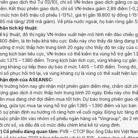
hiên giao dịch thứ Tư (13/10), chỉ số VN-Index giao dịch giằng co
iểm. Kết thúc phiên giao dịch, chỉ số VN-Index giảm 2,89 điểm (-0
 mức hơn 645 triệu cổ phiếu (-13%), giá trị gần 18.800 tỷ đồng (-1
195 mã tăng/ 208 mã giảm). Về phía nước ngoài, họ bán ròng gần 5
hân tích kỹ thuật:
ề kỹ thuật, đồ thị ngày VN-Index xuất hiện mô hình nến đảo chiều g
.400 điểm, là tín hiệu khá tiêu cực. Điều này cho thấy đà tăng đang t
rường ở mức thấp hơn trung bình 20 ngày cho thấy độ tin cậy của câ
rong kịch bản tiêu cực, VN-Index có thể kiểm tra vùng hỗ trợ gần 1.
ức 1.375 – 1.380 điểm. Trong kịch bản tích cực, vùng kháng cự gần
ùng kháng cự tiếp theo dự báo ở mức 1.405 – 1.410 điểm. Trong đó, 
hỉ số phục hồi trở lại, và vùng kháng cự là vùng có thể xuất hiện lực 
hận định của ASEANSC:
hị trường hôm nay ghi nhận một phiên giảm điểm nhẹ, chấm dứt chuỗ
ượng giao dịch ở mức thấp hơn trung bình 20 ngày. Điều này cho thấ
ên mua đang chờ đợi điểm mua tốt hơn. Dự báo trong phiên giao dịch
áng, giữa lực mua tại vùng hỗ trợ gần 1.385 – 1.390 điểm và lực bán 
ó sự phân định xu hướng rõ ràng hơn về cuối ngày. Động lực tăng 
huộc phần lớn vào nhóm cổ phiếu ngân hàng và “Vingroup”, do 2 nh
ới chỉ số, và đều đã có mức điều chỉnh khá kể từ vùng đỉnh.
*) Cổ phiếu đáng quan tâm:
PVB – CTCP Bọc ống Dầu khí Việt Nam
rả cổ tức năm 2020 bằng tiền mặt với tỷ lệ 10%, tương ứng cổ đông