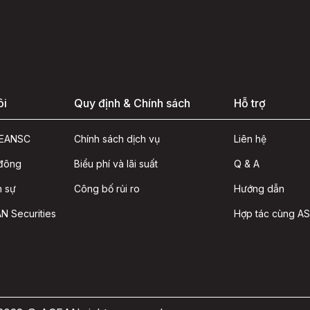
ôi
Quy định & Chính sách
Hỗ trợ
ASEANSC
Chính sách dịch vụ
Liên hệ
 đông
Biểu phí và lãi suất
Q & A
n sự
Công bố rủi ro
Hướng dẫn
N Securities
Hợp tác cùng A