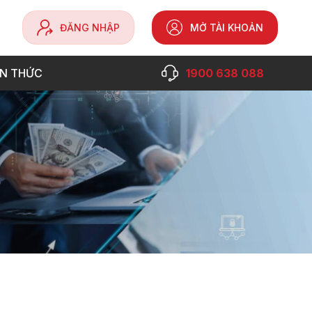
ĐĂNG NHẬP
MỞ TÀI KHOẢN
ẾN THỨC
1900 638 088