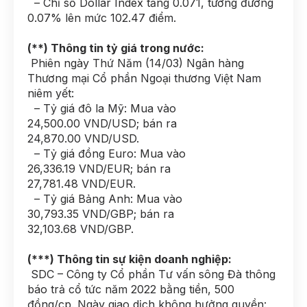
– Chỉ số Dollar Index tăng 0.071, tương đương
0.07% lên mức 102.47 điểm.
(**) Thông tin tỷ giá trong nước:
Phiên ngày Thứ Năm (14/03) Ngân hàng
Thương mại Cổ phần Ngoại thương Việt Nam
niêm yết:
– Tỷ giá đô la Mỹ: Mua vào
24,500.00 VND/USD; bán ra
24,870.00 VND/USD.
– Tỷ giá đồng Euro: Mua vào
26,336.19 VND/EUR; bán ra
27,781.48 VND/EUR.
– Tỷ giá Bảng Anh: Mua vào
30,793.35 VND/GBP; bán ra
32,103.68 VND/GBP.
(***) Thông tin sự kiện doanh nghiệp:
SDC – Công ty Cổ phần Tư vấn sông Đà thông
báo trả cổ tức năm 2022 bằng tiền, 500
đồng/cp. Ngày giao dịch không hưởng quyền: