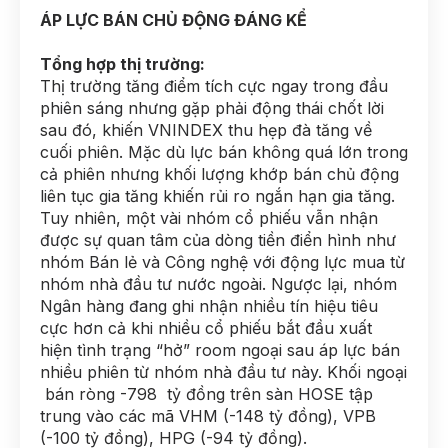
ÁP LỰC BÁN CHỦ ĐỘNG ĐÁNG KỂ
Tổng hợp thị trường:
Thị trường tăng điểm tích cực ngay trong đầu
phiên sáng nhưng gặp phải động thái chốt lời
sau đó, khiến VNINDEX thu hẹp đà tăng về
cuối phiên. Mặc dù lực bán không quá lớn trong
cả phiên nhưng khối lượng khớp bán chủ động
liên tục gia tăng khiến rủi ro ngắn hạn gia tăng.
Tuy nhiên, một vài nhóm cổ phiếu vẫn nhận
được sự quan tâm của dòng tiền điển hình như
nhóm Bán lẻ và Công nghệ với động lực mua từ
nhóm nhà đầu tư nước ngoài. Ngược lại, nhóm
Ngân hàng đang ghi nhận nhiều tín hiệu tiêu
cực hơn cả khi nhiều cổ phiếu bắt đầu xuất
hiện tình trạng “hở” room ngoại sau áp lực bán
nhiều phiên từ nhóm nhà đầu tư này. Khối ngoại
bán ròng -798 tỷ đồng trên sàn HOSE tập
trung vào các mã VHM (-148 tỷ đồng), VPB
(-100 tỷ đồng), HPG (-94 tỷ đồng).