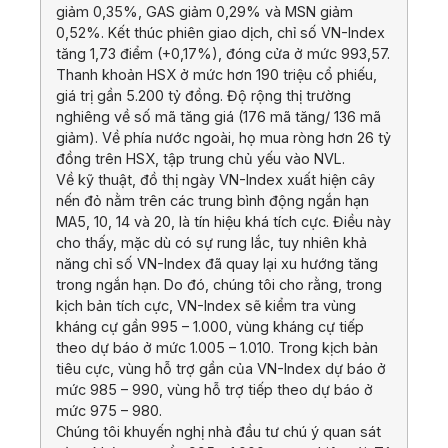
giảm 0,35%, GAS giảm 0,29% và MSN giảm
0,52%. Kết thúc phiên giao dịch, chỉ số VN-Index
tăng 1,73 điểm (+0,17%), đóng cửa ở mức 993,57.
Thanh khoản HSX ở mức hơn 190 triệu cổ phiếu,
giá trị gần 5.200 tỷ đồng. Độ rộng thị trường
nghiêng về số mã tăng giá (176 mã tăng/ 136 mã
giảm). Về phía nước ngoài, họ mua ròng hơn 26 tỷ
đồng trên HSX, tập trung chủ yếu vào NVL.
Về kỹ thuật, đồ thị ngày VN-Index xuất hiện cây
nến đỏ nằm trên các trung bình động ngắn hạn
MA5, 10, 14 và 20, là tín hiệu khá tích cực. Điều này
cho thấy, mặc dù có sự rung lắc, tuy nhiên khả
năng chỉ số VN-Index đã quay lại xu hướng tăng
trong ngắn hạn. Do đó, chúng tôi cho rằng, trong
kịch bản tích cực, VN-Index sẽ kiểm tra vùng
kháng cự gần 995 – 1.000, vùng kháng cự tiếp
theo dự báo ở mức 1.005 – 1.010. Trong kịch bản
tiêu cực, vùng hỗ trợ gần của VN-Index dự báo ở
mức 985 – 990, vùng hỗ trợ tiếp theo dự báo ở
mức 975 – 980.
Chúng tôi khuyến nghị nhà đầu tư chú ý quan sát