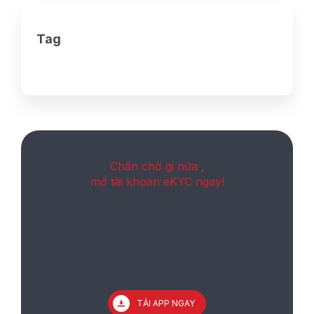
Tag
Chần chờ gi nữa ,
mở tài khoản eKYC ngay!
TẢI APP NGAY