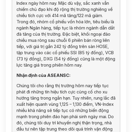
Index ngày hôm nay. Mặc dù vậy, sắc xanh vẫn
chiếm chủ đạo khi độ rộng thị trường nghiêng về
chiều tích cực với 414 mã tăng/122 mã giảm.
Trong đó, nhóm cổ phiếu vốn hóa lớn, tiêu biểu là
ngành Ngân hàng, tiếp tục là nhóm ngành dẫn dắt
đà tăng của thị trường. Đặc biệt, khối ngoại đảo
chiều mua ròng sau chuỗi 6 phiên bán ròng liên
tiếp, với giá trị gần 242 tỷ đồng trên sàn HOSE,
tập trung vào các cổ phiếu SSI (85 tỷ đồng), VCB
(73 tỷ đồng), DXG (54 tỷ đồng) cũng là một động
lực tăng giá trong phiên hôm nay.
Nhận định của ASEANSC:
Chúng tôi cho rằng thị trường hôm nay tiếp tục
phát đi những tín hiệu tích cực củng cố cho xu
hướng tăng trong ngắn hạn. Tuy nhiên, rung lắc đã
xuất hiện quanh vùng 1,125 – 1,130 điểm, VN-Index
nhiều khả năng sẽ tiếp tục có những biến động
mạnh trong phiên đáo hạn phái sinh ngày mai. Do
đó, chúng tôi duy trì khuyến nghị thận trọng, nhà
đầu tư nên tập trung theo dõi quá trình vận động