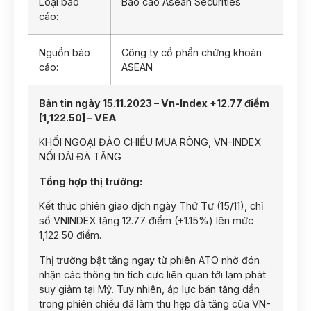
Loại báo
Báo cáo Asean Securities
cáo:
Nguồn báo
Công ty cổ phần chứng khoán
cáo:
ASEAN
Bản tin ngày 15.11.2023 – Vn-Index +12.77 điểm
[1,122.50] – VEA
KHỐI NGOẠI ĐẢO CHIỀU MUA RÒNG, VN-INDEX
NỐI DÀI ĐÀ TĂNG
Tổng hợp thị trường:
Kết thúc phiên giao dịch ngày Thứ Tư (15/11), chỉ
số VNINDEX tăng 12.77 điểm (+1.15%) lên mức
1,122.50 điểm.
Thị trường bật tăng ngay từ phiên ATO nhờ đón
nhận các thông tin tích cực liên quan tới lạm phát
suy giảm tại Mỹ. Tuy nhiên, áp lực bán tăng dần
trong phiên chiều đã làm thu hẹp đà tăng của VN-