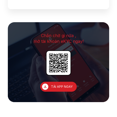
Chần chờ gi nữa ,
mở tài khoản eKYC ngay!
TẢI APP NGAY