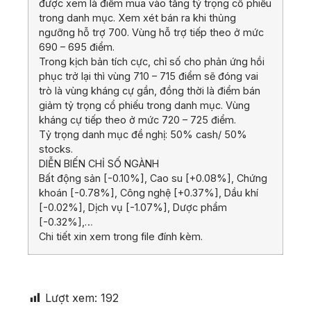
được xem là điểm mua vào tăng tỷ trọng cổ phiếu
trong danh mục. Xem xét bán ra khi thủng
ngưỡng hỗ trợ 700. Vùng hỗ trợ tiếp theo ở mức
690 – 695 điểm.
Trong kịch bản tích cực, chỉ số cho phản ứng hồi
phục trở lại thì vùng 710 – 715 điểm sẽ đóng vai
trò là vùng kháng cự gần, đồng thời là điểm bán
giảm tỷ trọng cổ phiếu trong danh mục. Vùng
kháng cự tiếp theo ở mức 720 – 725 điểm.
Tỷ trọng danh mục đề nghị: 50% cash/ 50%
stocks.
DIỄN BIẾN CHỈ SỐ NGÀNH
Bất động sản [-0.10%], Cao su [+0.08%], Chứng
khoán [-0.78%], Công nghệ [+0.37%], Dầu khí
[-0.02%], Dịch vụ [-1.07%], Dược phẩm
[-0.32%],…
Chi tiết xin xem trong file đính kèm.
Lượt xem:
192