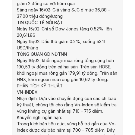
giảm 2 đồng so với hôm qua
Sáng ngày 16/02: Giá vàng SJC ở mức 36,88 –
37,00 triệu đồng/lượng
TIN QUỐC TẾ NỔI BẬT
Ngày 15/02: Chỉ số Dow Jones tăng 0.52%, lên
20,611.86
Ngày 15/02: Dầu thô giảm 0.2%, xuống 53.11
USD/thùng
TỔNG QUAN GD NĐTNN
Ngày 16/02, khối ngoại mua ròng tổng cộng hơn
190,53 tỷ đồng trên cả hai sàn. Trên sàn HOSE,
khối ngoại mua ròng gần 179,91 tỷ đồng. Trên sàn
HNX, khối ngoại mua ròng gần 10,62 tỷ đồng.
PHÂN TÍCH KỸ THUẬT
VN-INDEX
Nhận định: Dựa vào chuyển động của các chỉ báo
kỹ thuật, chúng tôi cho rằng Vn-Index sẽ kiểm tra
vùng kháng cự gần nhất tại 710 – 715 điểm.
Khuyến nghị ngắn hạn:
Trong kịch bản tiêu cực, vùng hỗ trợ gần của Vn-
Index được dự báo nằm tại 700 – 705 điểm. Đây